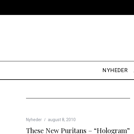
NYHEDER
Nyheder
august 8, 2010
These New Puritans – “Hologram”
S