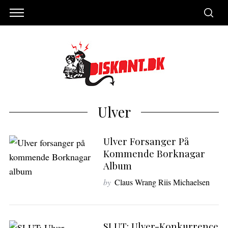
Ulver
Ulver Forsanger På
Kommende Borknagar
Album
by
Claus Wrang Riis Michaelsen
S
SLUT: Ulver-Konkurrence