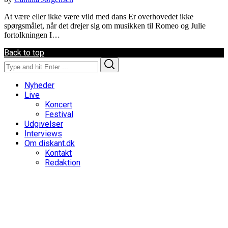
At være eller ikke være vild med dans Er overhovedet ikke
spørgsmålet, når det drejer sig om musikken til Romeo og Julie
fortolkningen I…
Back to top
Search
Search
for:
Nyheder
Live
Koncert
Festival
Udgivelser
Interviews
Om diskant.dk
Kontakt
Redaktion