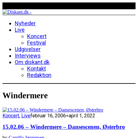
Nyheder
Live
Koncert
Festival
Udgivelser
Interviews
Om diskant.dk
Kontakt
Redaktion
Windermere
Koncert
,
Live
februar 16, 2006
<april 1, 2022
15.02.06 – Windermere – Dansescenen, Østerbro
by
Camilla Jørgensen