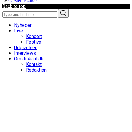
by
Carsten Fjølner
Back to top
Search
Search
for:
Nyheder
Live
Koncert
Festival
Udgivelser
Interviews
Om diskant.dk
Kontakt
Redaktion