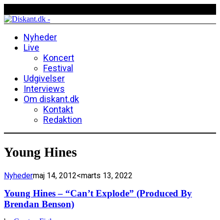
Nyheder
Live
Koncert
Festival
Udgivelser
Interviews
Om diskant.dk
Kontakt
Redaktion
Young Hines
Nyheder
maj 14, 2012
<marts 13, 2022
Young Hines – “Can’t Explode” (Produced By
Brendan Benson)