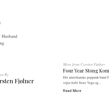
t
y Husband
ing
More from Carsten Fjølner
Four Year Stong Kom
ten By
Det amerikanske poppunk-band F
rsten Fjølner
vejen forbi Store Vega og...
Read More