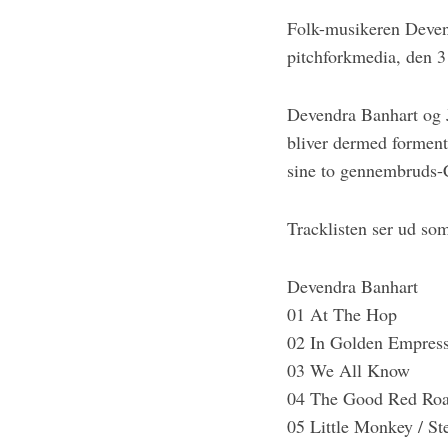
c
Folk-musikeren Devend
h
f
pitchforkmedia, den 3
o
r
Devendra Banhart og 
:
bliver dermed forment
sine to gennembruds-C
Tracklisten ser ud som
Devendra Banhart
01 At The Hop
02 In Golden Empres
03 We All Know
04 The Good Red Ro
05 Little Monkey / St