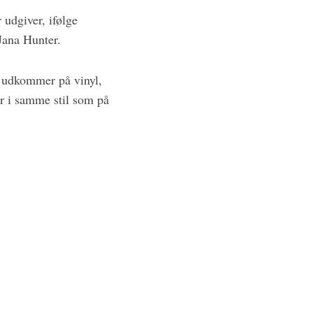
udgiver, ifølge
Jana Hunter.
 udkommer på vinyl,
r i samme stil som på