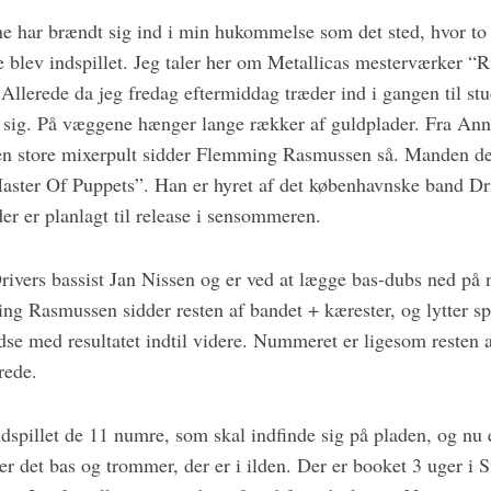
ne har brændt sig ind i min hukommelse som det sted, hvor to 
e blev indspillet. Jeg taler her om Metallicas mesterværker “
Allerede da jeg fredag eftermiddag træder ind i gangen til st
e sig. På væggene hænger lange rækker af guldplader. Fra Ann
den store mixerpult sidder Flemming Rasmussen så. Manden d
ster Of Puppets”. Han er hyret af det københavnske band Driv
er er planlagt til release i sensommeren.
Drivers bassist Jan Nissen og er ved at lægge bas-dubs ned på
g Rasmussen sidder resten af bandet + kærester, og lytter sp
redse med resultatet indtil videre. Nummeret er ligesom resten 
rede.
indspillet de 11 numre, som skal indfinde sig på pladen, og nu
r det bas og trommer, der er i ilden. Der er booket 3 uger i 