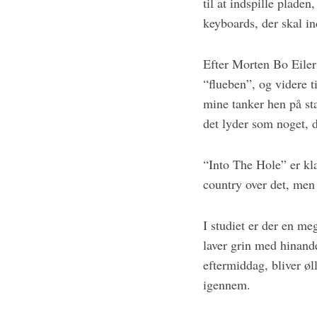
til at indspille pladen
keyboards, der skal in
Efter Morten Bo Eiler
“flueben”, og videre 
mine tanker hen på st
det lyder som noget, d
“Into The Hole” er kla
country over det, men
I studiet er der en m
laver grin med hinand
eftermiddag, bliver øl
igennem.