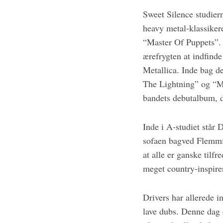
Sweet Silence studier
heavy metal-klassiker
“Master Of Puppets”. 
ærefrygten at indfind
S
e
Metallica. Inde bag 
a
The Lightning” og “Ma
r
bandets debutalbum, d
c
h
f
Inde i A-studiet står 
o
sofaen bagved Flemmin
r
at alle er ganske tilf
:
meget country-inspire
Drivers har allerede 
lave dubs. Denne dag e