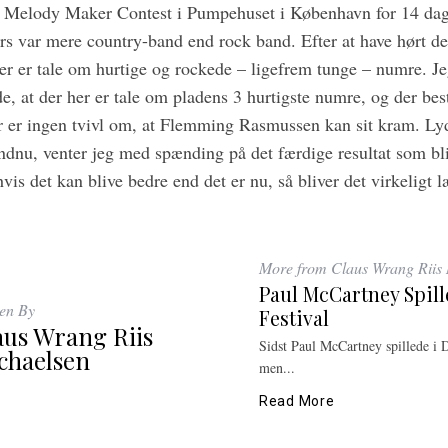
il Melody Maker Contest i Pumpehuset i København for 14 dage
ers var mere country-band end rock band. Efter at have hørt de 
Der er tale om hurtige og rockede – ligefrem tunge – numre. Je
e, at der her er tale om pladens 3 hurtigste numre, og der bes
r er ingen tvivl om, at Flemming Rasmussen kan sit kram. Ly
endnu, venter jeg med spænding på det færdige resultat som bli
vis det kan blive bedre end det er nu, så bliver det virkeligt l
More from Claus Wrang Riis 
Paul McCartney Spill
ten By
Festival
aus Wrang Riis
Sidst Paul McCartney spillede i 
chaelsen
men...
Read More