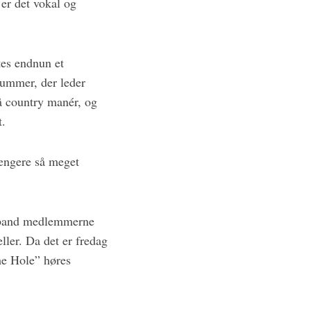
 er det vokal og
tes endnun et
nummer, der leder
å country manér, og
t.
længere så meget
, band medlemmerne
ler. Da det er fredag
The Hole” høres