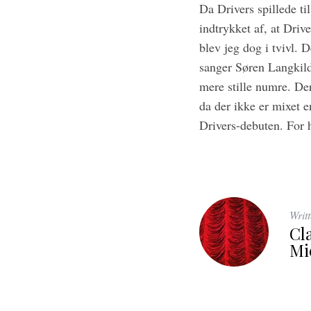
Da Drivers spillede t
indtrykket af, at Driv
blev jeg dog i tvivl. 
sanger Søren Langkild
mere stille numre. De
da der ikke er mixet 
Drivers-debuten. For h
Writ
Cl
Mi