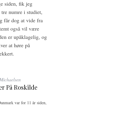
 siden, fik jeg
tre numre i studiet,
g får dog at vide fra
temt også vil være
den er upåklagelig, og
ver at høre på
ækkert.
Michaelsen
er På Roskilde
Danmark var for 11 år siden,