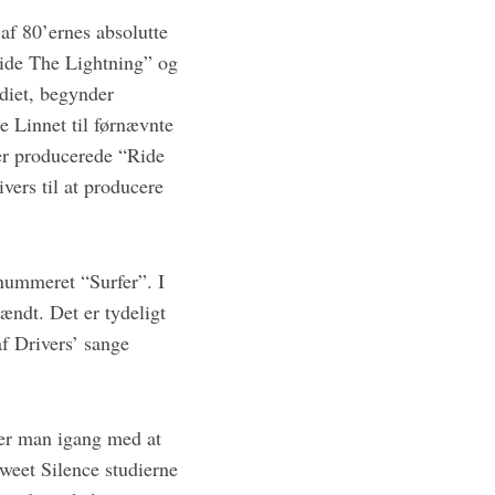
af 80’ernes absolutte
Ride The Lightning” og
udiet, begynder
e Linnet til førnævnte
er producerede “Ride
ers til at producere
 nummeret “Surfer”. I
ændt. Det er tydeligt
af Drivers’ sange
 er man igang med at
Sweet Silence studierne