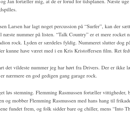
, og Jan fortæller mig, at de er forud for tidsplanen. Næste uge
dspilles.
sen Larsen har lagt noget percussion på “Surfer”, kan der sæt
til næste nummer på listen. “Talk Country” er et mere rocket 
adion rock. Lyden er særdeles fyldig. Nummeret slutter dog p
er kunne have været med i en Kris Kristoffersen film. Ret fed
rt det vildeste nummer jeg har hørt fra Drivers. Der er ikke 
 er nærmere en god gedigen gang garage rock.
eget løs stemning. Flemming Rasmussen fortæller vittigheder
en og mobber Flemming Rasmussen med hans hang til frikadel
lene fundet frem, og folk sidder bare og chiller, mens “Into 