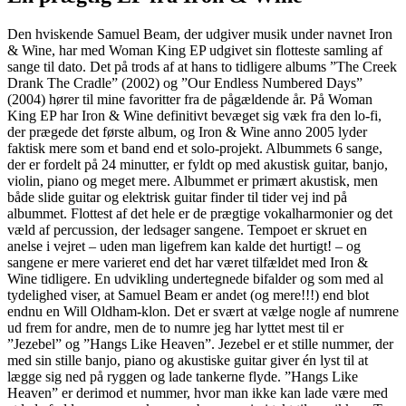
Den hviskende Samuel Beam, der udgiver musik under navnet Iron
& Wine, har med Woman King EP udgivet sin flotteste samling af
sange til dato. Det på trods af at hans to tidligere albums ”The Creek
Drank The Cradle” (2002) og ”Our Endless Numbered Days”
(2004) hører til mine favoritter fra de pågældende år. På Woman
King EP har Iron & Wine definitivt bevæget sig væk fra den lo-fi,
der prægede det første album, og Iron & Wine anno 2005 lyder
faktisk mere som et band end et solo-projekt. Albummets 6 sange,
der er fordelt på 24 minutter, er fyldt op med akustisk guitar, banjo,
violin, piano og meget mere. Albummet er primært akustisk, men
både slide guitar og elektrisk guitar finder til tider vej ind på
albummet. Flottest af det hele er de prægtige vokalharmonier og det
væld af percussion, der ledsager sangene. Tempoet er skruet en
anelse i vejret – uden man ligefrem kan kalde det hurtigt! – og
sangene er mere varieret end det har været tilfældet med Iron &
Wine tidligere. En udvikling undertegnede bifalder og som med al
tydelighed viser, at Samuel Beam er andet (og mere!!!) end blot
endnu en Will Oldham-klon. Det er svært at vælge nogle af numrene
ud frem for andre, men de to numre jeg har lyttet mest til er
”Jezebel” og ”Hangs Like Heaven”. Jezebel er et stille nummer, der
med sin stille banjo, piano og akustiske guitar giver én lyst til at
lægge sig ned på ryggen og lade tankerne flyde. ”Hangs Like
Heaven” er derimod et nummer, hvor man ikke kan lade være med