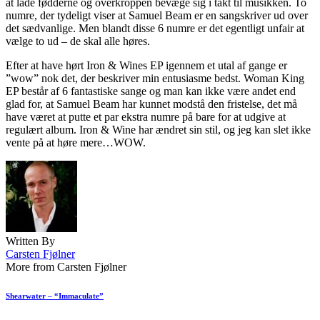
at lade fødderne og overkroppen bevæge sig i takt til musikken. To
numre, der tydeligt viser at Samuel Beam er en sangskriver ud over
det sædvanlige. Men blandt disse 6 numre er det egentligt unfair at
vælge to ud – de skal alle høres.
Efter at have hørt Iron & Wines EP igennem et utal af gange er
”wow” nok det, der beskriver min entusiasme bedst. Woman King
EP består af 6 fantastiske sange og man kan ikke være andet end
glad for, at Samuel Beam har kunnet modstå den fristelse, det må
have været at putte et par ekstra numre på bare for at udgive at
regulært album. Iron & Wine har ændret sin stil, og jeg kan slet ikke
vente på at høre mere…WOW.
Written By
Carsten Fjølner
More from Carsten Fjølner
Shearwater – “Immaculate”