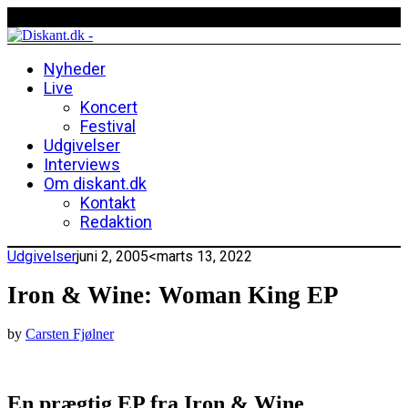
Nyheder
Live
Koncert
Festival
Udgivelser
Interviews
Om diskant.dk
Kontakt
Redaktion
Udgivelser
juni 2, 2005
<marts 13, 2022
Iron & Wine: Woman King EP
by
Carsten Fjølner
En prægtig EP fra Iron & Wine