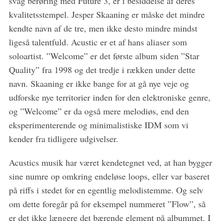
svag berøring med Future 3, er i besiddelse af deres
kvalitetsstempel. Jesper Skaaning er måske det mindre
kendte navn af de tre, men ikke desto mindre mindst
ligeså talentfuld. Acustic er et af hans aliaser som
soloartist. ”Welcome” er det første album siden ”Star
Quality” fra 1998 og det tredje i rækken under dette
S
navn. Skaaning er ikke bange for at gå nye veje og
e
udforske nye territorier inden for den elektroniske genre,
a
r
og ”Welcome” er da også mere melodiøs, end den
c
eksperimenterende og minimalistiske IDM som vi
h
kender fra tidligere udgivelser.
f
o
Acustics musik har været kendetegnet ved, at han bygger
r
sine numre op omkring endeløse loops, eller var baseret
:
på riffs i stedet for en egentlig melodistemme. Og selv
om dette foregår på for eksempel nummeret ”Flow”, så
er det ikke længere det bærende element på albummet. I