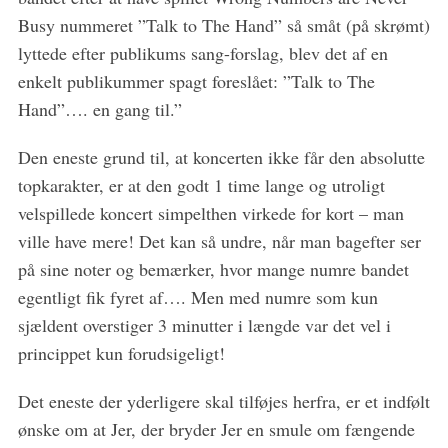
f
Busy nummeret ”Talk to The Hand” så småt (på skrømt)
o
r
lyttede efter publikums sang-forslag, blev det af en
:
enkelt publikummer spagt foreslået: ”Talk to The
Hand”…. en gang til.”
Den eneste grund til, at koncerten ikke får den absolutte
topkarakter, er at den godt 1 time lange og utroligt
velspillede koncert simpelthen virkede for kort – man
ville have mere! Det kan så undre, når man bagefter ser
på sine noter og bemærker, hvor mange numre bandet
egentligt fik fyret af…. Men med numre som kun
sjældent overstiger 3 minutter i længde var det vel i
princippet kun forudsigeligt!
Det eneste der yderligere skal tilføjes herfra, er et indfølt
ønske om at Jer, der bryder Jer en smule om fængende