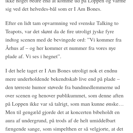
ikke noget bedre end at komme ud på Loppen og varme
sig ved det helvedes-bål som er I Am Bones.
Efter en lidt tam opvarmning ved svenske Talking to
Teapots, var det skønt da de fire utroligt jyske fyre
indtog scenen med de bevingede ord: ”Vi kommer fra
Århus af – og her kommer et nummer fra vores nye
plade af. Vi ses i hegnet”.
I det hele taget er I Am Bones utroligt nok et endnu
mere underholdende bekendtskab live end på plade –
den tørreste humor støvede fra bandmedlemmerne ud
over scenen og henover publikummet, som denne aften
på Loppen ikke var så talrigt, som man kunne ønske…
Men til gengæld gjorde det at koncerten bibeholdt en
aura af undergrund, på trods af de helt umiddelbart
fængende sange, som simpelthen er så velgjorte, at det