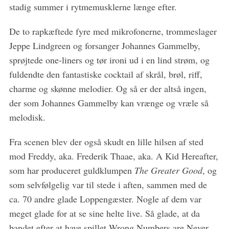
stadig summer i rytmemusklerne længe efter.
De to rapkæftede fyre med mikrofonerne, trommeslager
Jeppe Lindgreen og forsanger Johannes Gammelby,
sprøjtede one-liners og tør ironi ud i en lind strøm, og
fuldendte den fantastiske cocktail af skrål, brøl, riff,
charme og skønne melodier. Og så er der altså ingen,
der som Johannes Gammelby kan vrænge og vræle så
melodisk.
Fra scenen blev der også skudt en lille hilsen af sted
mod Freddy, aka. Frederik Thaae, aka. A Kid Hereafter,
S
som har produceret guldklumpen
The Greater Good
, og
e
som selvfølgelig var til stede i aften, sammen med de
a
r
ca. 70 andre glade Loppengæster. Nogle af dem var
c
meget glade for at se sine helte live. Så glade, at da
h
bandet efter at have spillet Wrong Numbers are Never