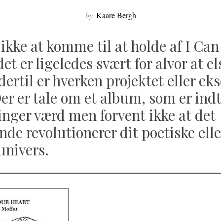
by
Kaare Bergh
 ikke at komme til at holde af I Ca
et er ligeledes svært for alvor at el
dertil er hverken projektet eller e
er er tale om et album, som er indti
nger værd men forvent ikke at det
e revolutionerer dit poetiske elle
univers.