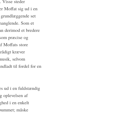
 Visse steder
r Moffat sig ud i en
r grundlæggende set
 manglende. Som et
an derimod et bredere
 som præcise og
f Moffats store
grådigt kræver
musik, selvom
dladt til fordel for en
es ud i en fuldstændig
g oplevelsen af
ghed i en enkelt
albummet; måske