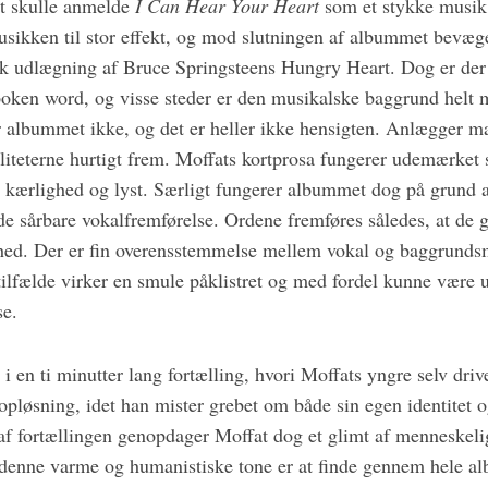
at skulle anmelde
I Can Hear Your Heart
som et stykke musik.
ikken til stor effekt, og mod slutningen af albummet bevæge
sk udlægning af Bruce Springsteens Hungry Heart. Dog er de
poken word, og visse steder er den musikalske baggrund helt
 albummet ikke, og det er heller ikke hensigten. Anlægger m
aliteterne hurtigt frem. Moffats kortprosa fungerer udemærket
i kærlighed og lyst. Særligt fungerer albummet dog på grund a
de sårbare vokalfremførelse. Ordene fremføres således, at de 
ed. Der er fin overensstemmelse mellem vokal og baggrunds
tilfælde virker en smule påklistret og med fordel kunne være un
se.
en ti minutter lang fortælling, hvori Moffats yngre selv driv
pløsning, idet han mister grebet om både sin egen identitet o
af fortællingen genopdager Moffat dog et glimt af menneskeli
 denne varme og humanistiske tone er at finde gennem hele 