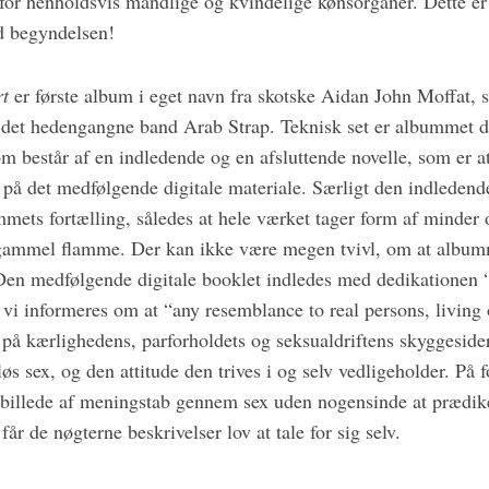
for henholdsvis mandlige og kvindelige kønsorganer. Dette er
d begyndelsen!
t
er første album i eget navn fra skotske Aidan John Moffat, s
 det hedengangne band Arab Strap. Teknisk set er albummet d
om består af en indledende og en afsluttende novelle, som er a
 på det medfølgende digitale materiale. Særligt den indledend
ummets fortælling, således at hele værket tager form af minder
gammel flamme. Der kan ikke være megen tvivl, om at album
Den medfølgende digitale booklet indledes med dedikationen “T
 vi informeres om at “any resemblance to real persons, living o
r på kærlighedens, parforholdets og seksualdriftens skyggesid
løs sex, og den attitude den trives i og selv vedligeholder. På 
t billede af meningstab gennem sex uden nogensinde at prædike
får de nøgterne beskrivelser lov at tale for sig selv.