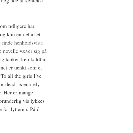
 dog ude af kontekst
om tidligere har
og kun en del af et
t finde henholdsvis i
e novelle væver sig på
 og tanker fremkaldt af
met er tænkt som et
o all the girls I’ve
r dead, is entirely
er. Her er mange
forunderlig vis lykkes
 for lytteren. På
I