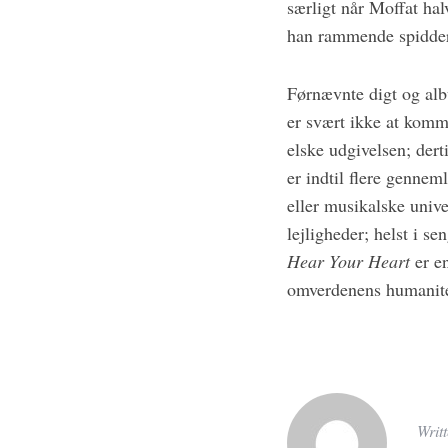
særligt når Moffat ha
han rammende spidder 
Førnævnte digt og al
er svært ikke at komme
elske udgivelsen; dert
er indtil flere gennem
eller musikalske unive
lejligheder; helst i 
Hear Your Heart
er en
omverdenens humanite
Writ