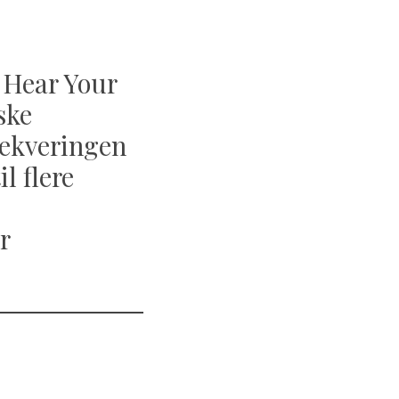
n Hear Your
ske
ksekveringen
l flere
r