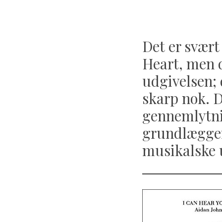
Det er svært
Heart, men d
udgivelsen; 
skarp nok. D
gennemlytni
grundlæggend
musikalske 