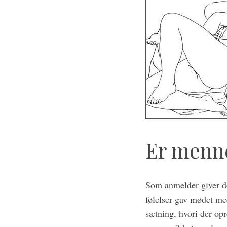
Er menne
S
Som anmelder giver de
e
følelser gav mødet m
a
r
sætning, hvori der opr
c