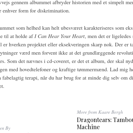
lvvejs gennem albummet afbryder historien med et simpelt men
enhver form for diskrimination.
bummet som helhed kan helt ubesværet karakteriseres som eks
 til at holde af
I Can Hear Your Heart
, men det er ligeledes 
il er hverken projektet eller eksekveringen skarp nok. Der er 
lytninger værd men forvent ikke at det grundlæggende revoluti
rs. Som det nævnes i cd-coveret, er det et album, der skal ny
sengen med hovedtelefoner og kraftige tømmermænd. Lad mig her
 fabelagtig terapi, når du har brug for at minde dig selv om d
t.
More from Kaare Bergh
Dragontears: Tambo
Machine
ten By