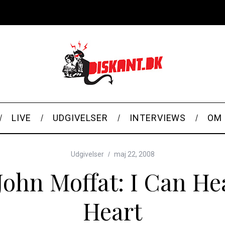
LIVE
UDGIVELSER
INTERVIEWS
OM 
Udgivelser
maj 22, 2008
John Moffat: I Can He
Heart