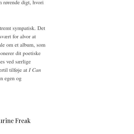
 rørende digt, hvori
tremt sympatisk. Det
svært for alvor at
tale om et album, som
onerer dit poetiske
des ved særlige
til tilføje at
I Can
in egen og
urine Freak