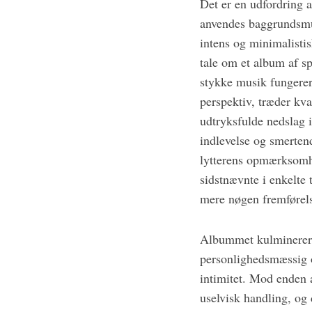
Det er en udfordring 
anvendes baggrundsmus
intens og minimalisti
tale om et album af s
stykke musik fungerer
perspektiv, træder kv
udtryksfulde nedslag 
indlevelse og smerten
lytterens opmærksomh
sidstnævnte i enkelte 
mere nøgen fremførel
Albummet kulminerer i 
personlighedsmæssig o
intimitet. Mod enden 
uselvisk handling, og