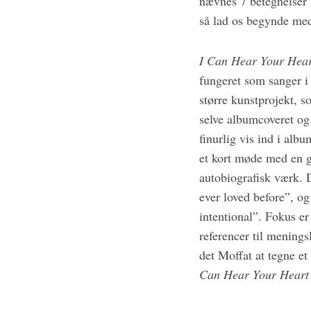
nævnes 7 betegnelser 
h
så lad os begynde me
f
o
r
I Can Hear Your Hear
:
fungeret som sanger i
større kunstprojekt, s
selve albumcoveret og
finurlig vis ind i alb
et kort møde med en 
autobiografisk værk. 
ever loved before”, og
intentional”. Fokus e
referencer til menings
det Moffat at tegne e
Can Hear Your Heart