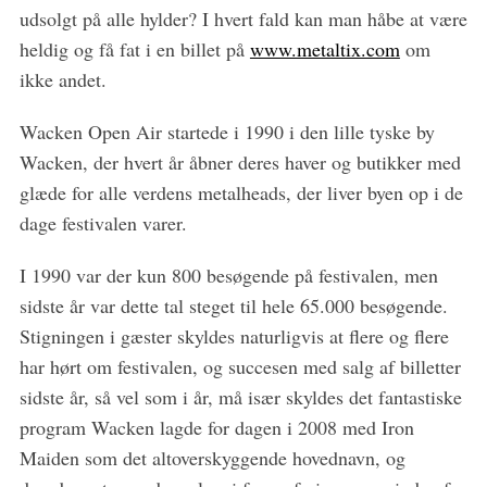
udsolgt på alle hylder? I hvert fald kan man håbe at være
S
e
heldig og få fat i en billet på
www.metaltix.com
om
a
ikke andet.
r
c
Wacken Open Air startede i 1990 i den lille tyske by
h
Wacken, der hvert år åbner deres haver og butikker med
f
glæde for alle verdens metalheads, der liver byen op i de
o
r
dage festivalen varer.
:
I 1990 var der kun 800 besøgende på festivalen, men
sidste år var dette tal steget til hele 65.000 besøgende.
Stigningen i gæster skyldes naturligvis at flere og flere
har hørt om festivalen, og succesen med salg af billetter
sidste år, så vel som i år, må især skyldes det fantastiske
program Wacken lagde for dagen i 2008 med Iron
Maiden som det altoverskyggende hovednavn, og