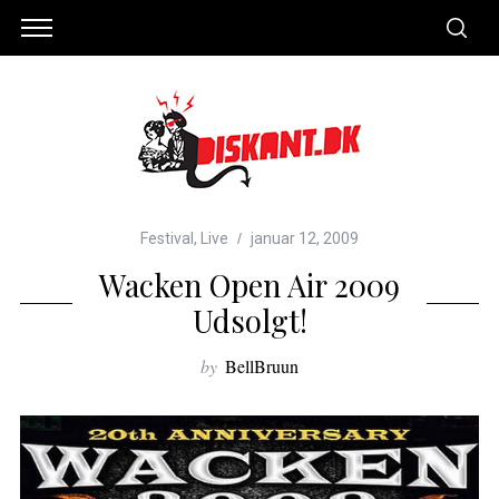
Festival
,
Live
januar 12, 2009
Wacken Open Air 2009
Udsolgt!
by
BellBruun