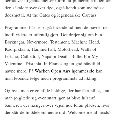
derudover to gendannelser i form af pionererne inden for
den såkaldte svensker død, også kendt som melodisk
dødsmetal, At the Gates og legendariske Carcass.
Programmet i år ser også lovende ud med de navne, der
indtil videre er offentliggjort. Det drejer sig om bl.a.
Borknagar, Nevermore, Testament, Machine Head,
Koorpiklaani, HammerFall, Motörhead, Walls of
Jericho, Cathedral, Napalm Death, Bullet For My
Valentine, Tristania, In Flames og en god håndfuld
navne mere. På
Wacken Open Airs hjemmeside
kan
man løbende følge med i programmets udvikling.
Og hvis man er en af de heldige, der har fået billet, kan
man jo glæde sig over snart igen at blive hilst af
banneret, der hænger over vejen ude foran pladsen, hvor
der står de imødekommende ord: Welcome metal heads!