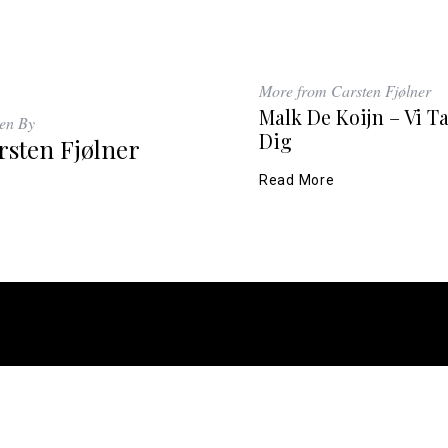
More from Carsten Fjølner
Malk De Koijn – Vi T
ten By
Dig
rsten Fjølner
Read More