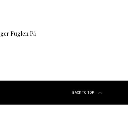
ager Fuglen På
BACK TO TOP