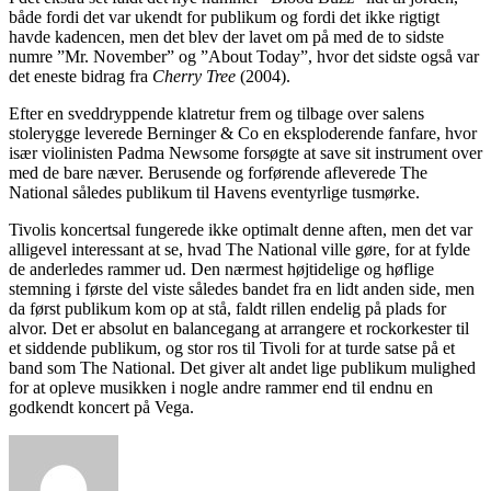
både fordi det var ukendt for publikum og fordi det ikke rigtigt
havde kadencen, men det blev der lavet om på med de to sidste
numre ”Mr. November” og ”About Today”, hvor det sidste også var
det eneste bidrag fra
Cherry Tree
(2004).
Efter en sveddryppende klatretur frem og tilbage over salens
stolerygge leverede Berninger & Co en eksploderende fanfare, hvor
især violinisten Padma Newsome forsøgte at save sit instrument over
med de bare næver. Berusende og forførende afleverede The
National således publikum til Havens eventyrlige tusmørke.
Tivolis koncertsal fungerede ikke optimalt denne aften, men det var
alligevel interessant at se, hvad The National ville gøre, for at fylde
de anderledes rammer ud. Den nærmest højtidelige og høflige
stemning i første del viste således bandet fra en lidt anden side, men
da først publikum kom op at stå, faldt rillen endelig på plads for
alvor. Det er absolut en balancegang at arrangere et rockorkester til
et siddende publikum, og stor ros til Tivoli for at turde satse på et
band som The National. Det giver alt andet lige publikum mulighed
for at opleve musikken i nogle andre rammer end til endnu en
godkendt koncert på Vega.