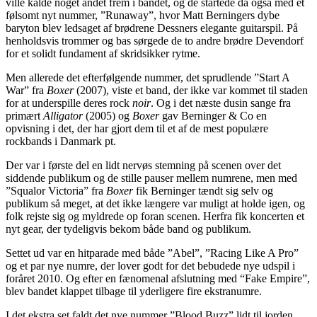
ville kalde noget andet frem i bandet, og de startede da også med et
følsomt nyt nummer, ”Runaway”, hvor Matt Berningers dybe
baryton blev ledsaget af brødrene Dessners elegante guitarspil. På
henholdsvis trommer og bas sørgede de to andre brødre Devendorf
for et solidt fundament af skridsikker rytme.
Men allerede det efterfølgende nummer, det sprudlende ”Start A
War” fra
Boxer
(2007), viste et band, der ikke var kommet til staden
for at underspille deres rock
noir
. Og i det næste dusin sange fra
primært
Alligator
(2005) og
Boxer
gav Berninger & Co en
opvisning i det, der har gjort dem til et af de mest populære
rockbands i Danmark pt.
Der var i første del en lidt nervøs stemning på scenen over det
siddende publikum og de stille pauser mellem numrene, men med
”Squalor Victoria” fra
Boxer
fik Berninger tændt sig selv og
publikum så meget, at det ikke længere var muligt at holde igen, og
folk rejste sig og myldrede op foran scenen. Herfra fik koncerten et
nyt gear, der tydeligvis bekom både band og publikum.
Settet ud var en hitparade med både ”Abel”, ”Racing Like A Pro”
og et par nye numre, der lover godt for det bebudede nye udspil i
foråret 2010. Og efter en fænomenal afslutning med “Fake Empire”,
blev bandet klappet tilbage til yderligere fire ekstranumre.
I det ekstra set faldt det nye nummer ”Blood Buzz” lidt til jorden,