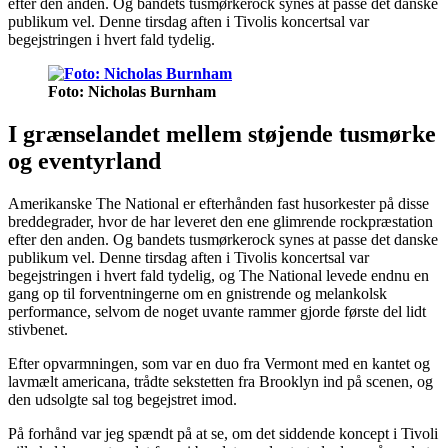
efter den anden. Og bandets tusmørkerock synes at passe det danske
publikum vel. Denne tirsdag aften i Tivolis koncertsal var
begejstringen i hvert fald tydelig.
Foto: Nicholas Burnham
I grænselandet mellem støjende tusmørke
og eventyrland
Amerikanske The National er efterhånden fast husorkester på disse
breddegrader, hvor de har leveret den ene glimrende rockpræstation
efter den anden. Og bandets tusmørkerock synes at passe det danske
publikum vel. Denne tirsdag aften i Tivolis koncertsal var
begejstringen i hvert fald tydelig, og The National levede endnu en
gang op til forventningerne om en gnistrende og melankolsk
performance, selvom de noget uvante rammer gjorde første del lidt
stivbenet.
Efter opvarmningen, som var en duo fra Vermont med en kantet og
lavmælt americana, trådte sekstetten fra Brooklyn ind på scenen, og
den udsolgte sal tog begejstret imod.
På forhånd var jeg spændt på at se, om det siddende koncept i Tivoli