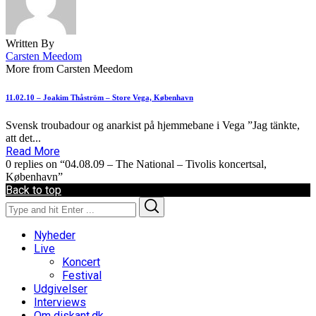
Written By
Carsten Meedom
More from Carsten Meedom
11.02.10 – Joakim Thåström – Store Vega, København
Svensk troubadour og anarkist på hjemmebane i Vega ”Jag tänkte,
att det...
Read More
0 replies on “04.08.09 – The National – Tivolis koncertsal,
København”
Back to top
Search
Search
for:
Nyheder
Live
Koncert
Festival
Udgivelser
Interviews
Om diskant.dk