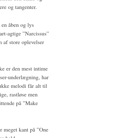
ere og tangenter.
 en åben og lys
art-agtige ”Narcissus”
 af store oplevelser
ske er den mest intime
ser-underlægning, har
e melodi får alt til
ige, rastløse men
ittende på ”Make
or meget kant på ”One