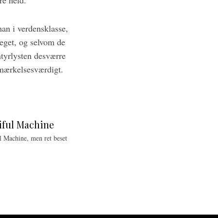
re held.
han i verdensklasse,
meget, og selvom de
tyrlysten desværre
emærkelsesværdigt.
iful Machine
l Machine, men ret beset