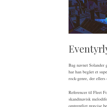
S
e
a
r
c
Eventyrl
h
f
o
r
Bag navnet Solander 
:
har han begået et supe
rock-genre, der eller
Referencer til Fleet 
skandinavisk melodifo
omtrentligt præcise b