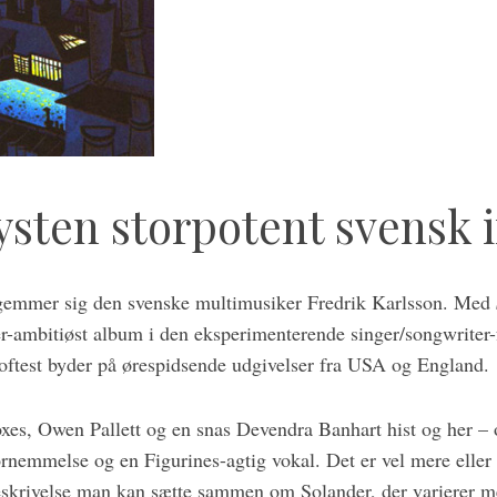
ysten storpotent svensk 
gemmer sig den svenske multimusiker Fredrik Karlsson. Med
r-ambitiøst album i den eksperimenterende singer/songwriter-f
s oftest byder på ørespidsende udgivelser fra USA og England.
Foxes, Owen Pallett og en snas Devendra Banhart hist og her –
rnemmelse og en Figurines-agtig vokal. Det er vel mere elle
eskrivelse man kan sætte sammen om Solander, der varierer m