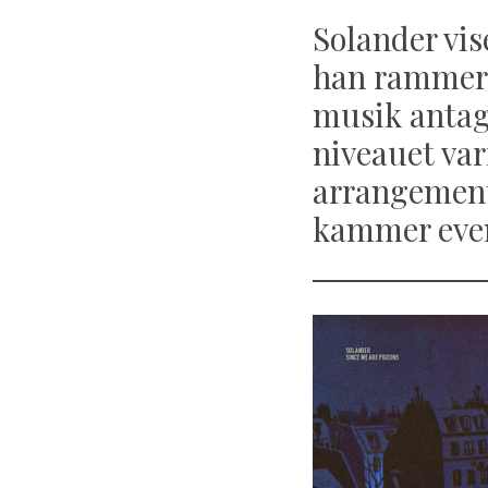
Solander vis
han rammer 
musik antag
niveauet va
arrangemente
kammer event