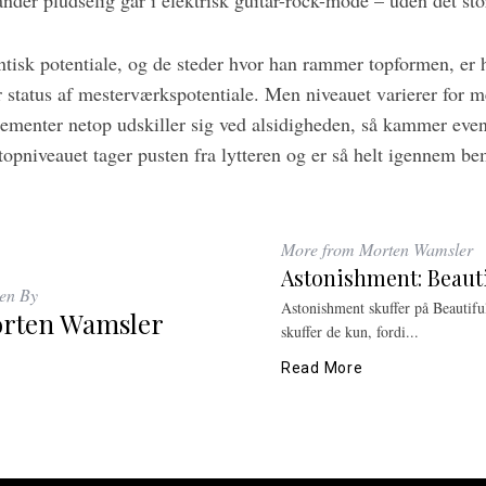
der pludselig går i elektrisk guitar-rock-mode – uden det sto
ntisk potentiale, og de steder hvor han rammer topformen, er 
 status af mesterværkspotentiale. Men niveauet varierer for 
menter netop udskiller sig ved alsidigheden, så kammer even
topniveauet tager pusten fra lytteren og er så helt igennem b
More from Morten Wamsler
Astonishment: Beaut
ten By
Astonishment skuffer på Beautifu
rten Wamsler
skuffer de kun, fordi...
Read More