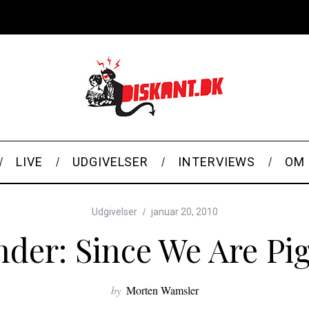
LIVE
UDGIVELSER
INTERVIEWS
OM 
Udgivelser
januar 20, 2010
nder: Since We Are Pi
by
Morten Wamsler