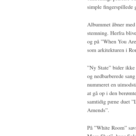
simple fingerspillede 
Albummet åbner med ”B
stemning. Herfra bliv
og på ”When You Are A
som arkitekturen i Ro
”Ny State” bider ikke 
og nedbarberede sang
nummeret en uimodstå
at gå op i den berømte
samtidig pæne duet ”
Amends”.
På ”White Room” savne