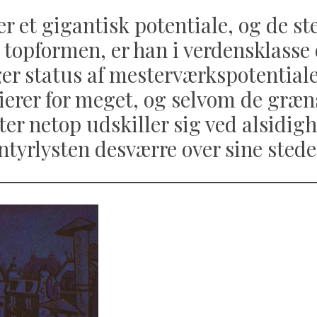
er et gigantisk potentiale, og de st
topformen, er han i verdensklasse
er status af mesterværkspotential
rierer for meget, og selvom de græ
r netop udskiller sig ved alsidigh
yrlysten desværre over sine stede