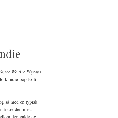
indie
Since We Are Pigeons
olk-indie-pop-lo-fi-
 og så med en typisk
r mindre den mest
ellem den enkle og