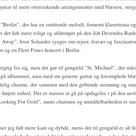
guitar til mere overraskende arrangementer med blæsere, stryg
erlin”, der har en smittende melodi, fornemt klavertema og
er det lidt mere roligt og afdæmpet på den lidt Devendra Banh
way”, hvor Solander synger om rejser, fravær og fascination
m og en Fleet Foxes-koncert i Berlin.
rigtig fra sig, men det gør til gengæld ”St. Michael”, der må
 på albummet, men med sin generte guitar og forsimplede blæ
elig charme, der sammen med den gribende stemning og smukk
 højere enhed. Der er masser at gå på opdagelse i på den urol
Looking For Gold”, mens charmen og umiddelbarheden er sm
r jeg lidt mere kant og dybde, mens der til gengæld er alt f