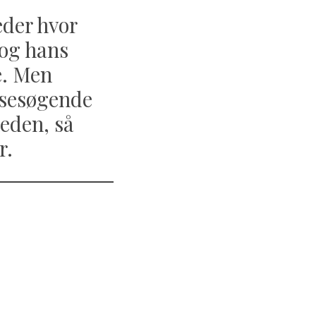
eder hvor
 og hans
e. Men
nsesøgende
eden, så
r.