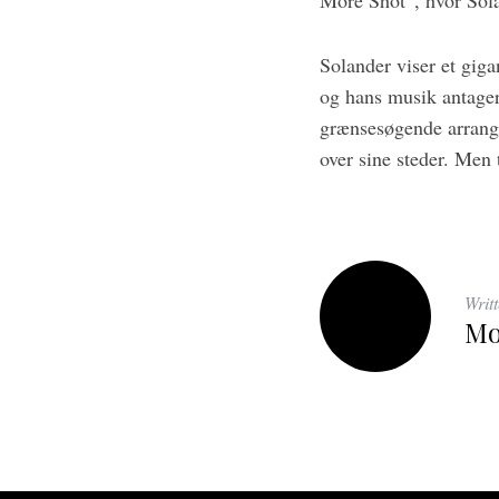
More Shot”, hvor Solan
Solander viser et giga
og hans musik antager
grænsesøgende arrange
over sine steder. Men 
Writ
Mo