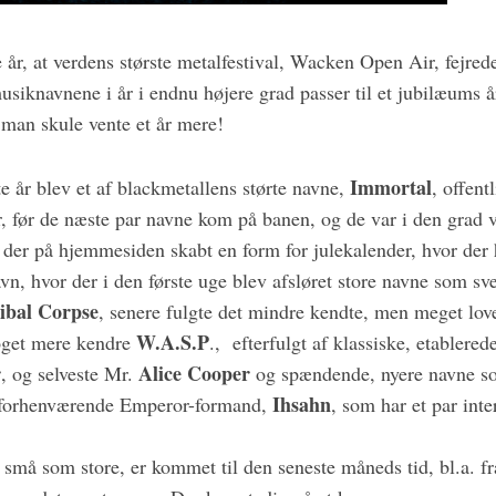
e år, at verdens største metalfestival, Wacken Open Air, fejred
siknavnene i år i endnu højere grad passer til et jubilæums år
 man skule vente et år mere!
Immortal
te år blev et af blackmetallens størte navne,
, offent
, før de næste par navne kom på banen, og de var i den grad v
er på hjemmesiden skabt en form for julekalender, hvor der 
navn, hvor der i den første uge blev afsløret store navne som s
ibal Corpse
, senere fulgte det mindre kendte, men meget lov
W.A.S.P
oget mere kendre
., efterfulgt af klassiske, etabler
r
Alice Cooper
, og selveste Mr.
og spændende, nyere navne so
Ihsahn
 forhenværende Emperor-formand,
, som har et par inte
 små som store, er kommet til den seneste måneds tid, bl.a. f