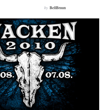
by
BellBruun