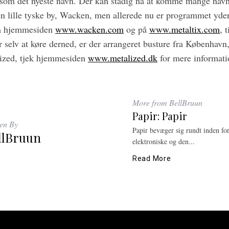
som det nyeste navn. Der kan stadig nå at komme mange navne
den lille tyske by, Wacken, men allerede nu er programmet yder
 på hjemmesiden
www.wacken.com
og på
www.metaltix.com
, 
 selv at køre derned, er der arrangeret busture fra København
ized, tjek hjemmesiden
www.metalized.dk
for mere informati
More from BellBruun
Papir: Papir
ten By
Papir bevæger sig rundt inden fo
llBruun
elektroniske og den...
Read More