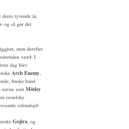
e deres tyvende år,
- og så gør det
liggjort, men derefter
entetiden værd: I
hver dag blev
Arch Enemy
venske
,
ende, finske band
Mötley
ede navne som
m israelske
ressante soloudspil
Gojira
ranske
, og