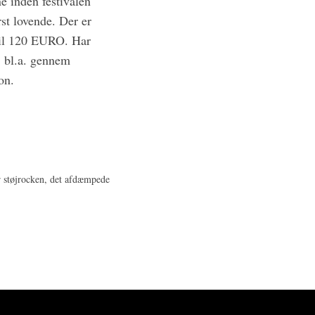
 inden festivalen
st lovende. Der er
til 120 EURO. Har
, bl.a. gennem
on.
r støjrocken, det afdæmpede