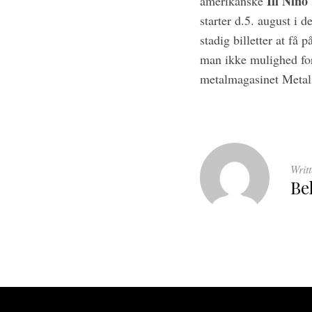
Ill
Niño
amerikanske
starter d.5. august i 
stadig billetter at få
man ikke mulighed for
metalmagasinet Metal
Writ
Be