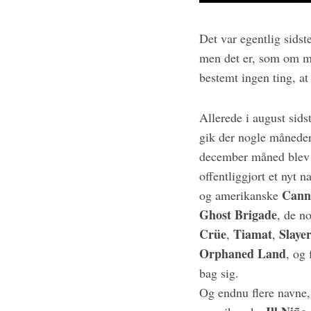
f
o
Det var egentlig sidst
r
men det er, som om mu
:
bestemt ingen ting, at
Allerede i august sids
gik der nogle måneder
december måned blev d
offentliggjort et nyt 
Cann
og amerikanske
Ghost Brigade
, de n
Crüe
Tiamat
Slaye
,
,
Orphaned Land
, og
bag sig.
Og endnu flere navne,