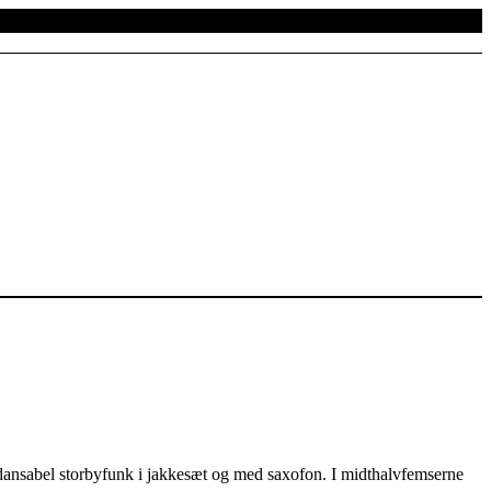
dansabel storbyfunk i jakkesæt og med saxofon. I midthalvfemserne