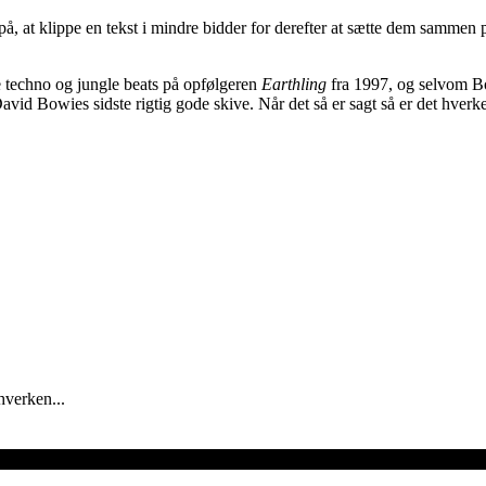
 på, at klippe en tekst i mindre bidder for derefter at sætte dem samm
ere techno og jungle beats på opfølgeren
Earthling
fra 1997, og selvom B
David Bowies sidste rigtig gode skive. Når det så er sagt så er det hver
hverken...