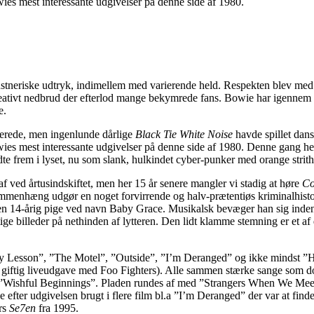
es mest interessante udgivelser på denne side af 1980.
kunstneriske udtryk, indimellem med varierende held. Respekten blev m
f kreativt nedbrud der efterlod mange bekymrede fans. Bowie har igennem 
e.
lerede, men ingenlunde dårlige
Black Tie White Noise
havde spillet dan
s mest interessante udgivelser på denne side af 1980. Denne gang hente
dte frem i lyset, nu som slank, hulkindet cyber-punker med orange strit
af ved årtusindskiftet, men her 15 år senere mangler vi stadig at høre
Co
ammenhæng udgør en noget forvirrende og halv-prætentiøs kriminalhistor
å en 14-årig pige ved navn Baby Grace. Musikalsk bevæger han sig inden
ige billeder på nethinden af lytteren. Den lidt klamme stemning er et a
hy Lesson”, ”The Motel”, ”Outside”, ”I’m Deranged” og ikke mindst ”Ha
giftig liveudgave med Foo Fighters). Alle sammen stærke sange som do
 ”Wishful Beginnings”. Pladen rundes af med ”Strangers When We Meet
efter udgivelsen brugt i flere film bl.a ”I’m Deranged” der var at find
ers
Se7en
fra 1995.