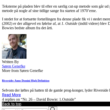
Teksterne på pladen blev til efter en særlig cut-up metode som går ud
metode på nogle af sine tidlige sange fra starten af 1970’erne.
I stedet for at fortsætte fortællingen fra denne plade fik vi i stedet m
(2002) er der alligevel en følelse af, at
1. Outside
(indtil videre) blev 
Bowies bedste album fra det årti.
Written By
Søren Genefke
More from Søren Genefke
Riverside: Anno Domini High Definition
Selvom der løftes på hatten til de gamle prog-konger, lyder Riverside 
Read More
4 replies on “Nr. 26 – David Bowie: 1.Outside”
Back to top
Search
Search