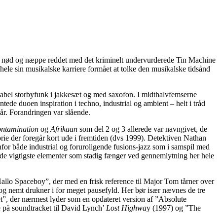
ed nød og næppe reddet med det kriminelt undervurderede Tin Machine
hele sin musikalske karriere formået at tolke den musikalske tidsånd
sabel storbyfunk i jakkesæt og med saxofon. I midthalvfemserne
de duoen inspiration i techno, industrial og ambient – helt i tråd
hår. Forandringen var slående.
ntamination
og
Afrikaan
som del 2 og 3 allerede var navngivet, de
ie der foregår kort ude i fremtiden (dvs 1999). Detektiven Nathan
for både industrial og foruroligende fusions-jazz som i samspil med
f de vigtigste elementer som stadig fænger ved gennemlytning her hele
llo Spaceboy”, der med en frisk reference til Major Tom tårner over
g nemt drukner i for meget pausefyld. Her bør især nævnes de tre
”, der nærmest lyder som en opdateret version af ”Absolute
e på soundtracket til David Lynch’
Lost Highwa
y (1997) og ”The