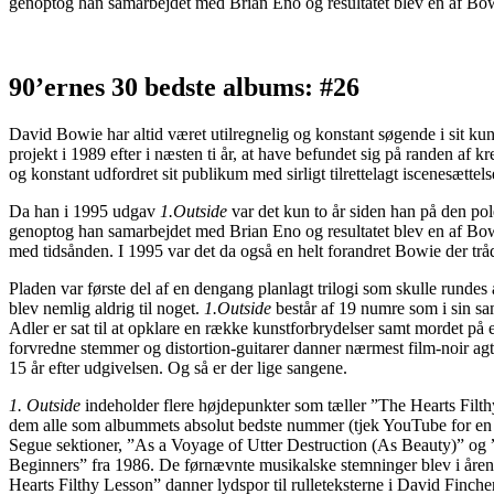
genoptog han samarbejdet med Brian Eno og resultatet blev en af Bowi
90’ernes 30 bedste albums: #26
David Bowie har altid været utilregnelig og konstant søgende i sit 
projekt i 1989 efter i næsten ti år, at have befundet sig på randen a
og konstant udfordret sit publikum med sirligt tilrettelagt iscenesættels
Da han i 1995 udgav
1.Outside
var det kun to år siden han på den po
genoptog han samarbejdet med Brian Eno og resultatet blev en af Bowie
med tidsånden. I 1995 var det da også en helt forandret Bowie der trå
Pladen var første del af en dengang planlagt trilogi som skulle rundes 
blev nemlig aldrig til noget.
1.Outside
består af 19 numre som i sin s
Adler er sat til at opklare en række kunstforbrydelser samt mordet p
forvredne stemmer og distortion-guitarer danner nærmest film-noir agt
15 år efter udgivelsen. Og så er der lige sangene.
1. Outside
indeholder flere højdepunkter som tæller ”The Hearts Filt
dem alle som albummets absolut bedste nummer (tjek YouTube for en 
Segue sektioner, ”As a Voyage of Utter Destruction (As Beauty)” og
Beginners” fra 1986. De førnævnte musikalske stemninger blev i årene 
Hearts Filthy Lesson” danner lydspor til rulleteksterne i David Finch