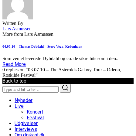
Written By
Lars Asmussen
More from Lars Asmussen
04.05.10 – Thomas Dybdahl – Store Vega, København
Som ventet leverede Dybdahl og co. de sikre hits som i den...
Read More
0 replies on “03.07.10 – The Asteroids Galaxy Tour – Odeon,
Roskilde Festival”
Back to top
Search
Search
for:
Nyheder
Live
Koncert
Festival
Udgivelser
Interviews
Om diskant.dk