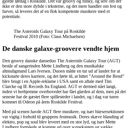
gjorde lørdag i Roskilde. Det var groovy og funky, og selv om der
ikke er den store dybde i teksterne, og det mere handler om fest og
farver, så leveres det af en flok kompetente musikere med et
potentiale.
The Asteroids Galaxy Tour på Roskilde
Festival 2010 (Foto: Claus Michaelsen)
De danske galaxe-groovere vendte hjem
Den groovy danske danseduo The Asteroids Galaxy Tour (AGT)
består af sangerinden Mette Lindberg og den musikalske
altmuligmand Lars Iversen. Duoen måtte en tur ud af landet for at
kickstarte deres karriere, og det førte til, at hittet ”Around the Bend”
blev brugt i en Apple-reklame i USA samt en aftale med Tim
Clarcke og IE Records fra England. AGT er dermed nået langt,
inden vi herhjemme overhovedet har fået glæden af dem, men på det
seneste har de gæstet flere spillesteder i landet, og i dag var turen
kommet til Odeon på årets Roskilde Festival.
Med på scenen havde AGT flere musikere, og især blæsersektionen
var vigtig i forhold til gruppens festmusik. Deres skæve blanding af
elektro, pop og soul blev leveret med en stor lyd, og især Mette
Lindberg formåede at komme ud over scenekanten og vække