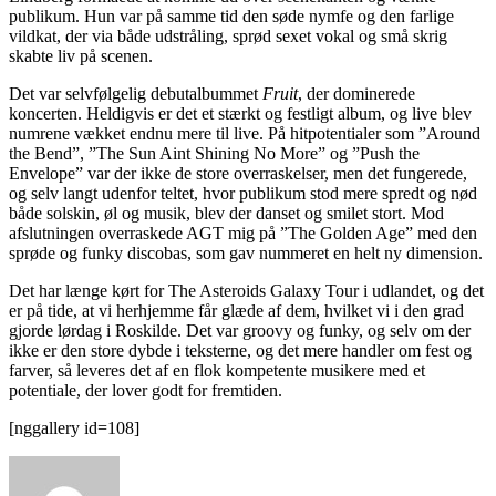
publikum. Hun var på samme tid den søde nymfe og den farlige
vildkat, der via både udstråling, sprød sexet vokal og små skrig
skabte liv på scenen.
Det var selvfølgelig debutalbummet
Fruit
, der dominerede
koncerten. Heldigvis er det et stærkt og festligt album, og live blev
numrene vækket endnu mere til live. På hitpotentialer som ”Around
the Bend”, ”The Sun Aint Shining No More” og ”Push the
Envelope” var der ikke de store overraskelser, men det fungerede,
og selv langt udenfor teltet, hvor publikum stod mere spredt og nød
både solskin, øl og musik, blev der danset og smilet stort. Mod
afslutningen overraskede AGT mig på ”The Golden Age” med den
sprøde og funky discobas, som gav nummeret en helt ny dimension.
Det har længe kørt for The Asteroids Galaxy Tour i udlandet, og det
er på tide, at vi herhjemme får glæde af dem, hvilket vi i den grad
gjorde lørdag i Roskilde. Det var groovy og funky, og selv om der
ikke er den store dybde i teksterne, og det mere handler om fest og
farver, så leveres det af en flok kompetente musikere med et
potentiale, der lover godt for fremtiden.
[nggallery id=108]