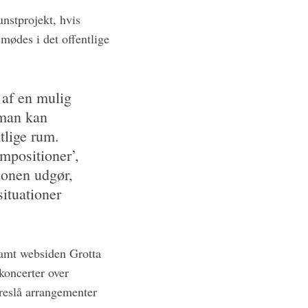
unstprojekt, hvis
mødes i det offentlige
 af en mulig
 man kan
tlige rum.
mpositioner’,
lonen udgør,
situationer
 samt websiden Grotta
koncerter over
oreslå arrangementer