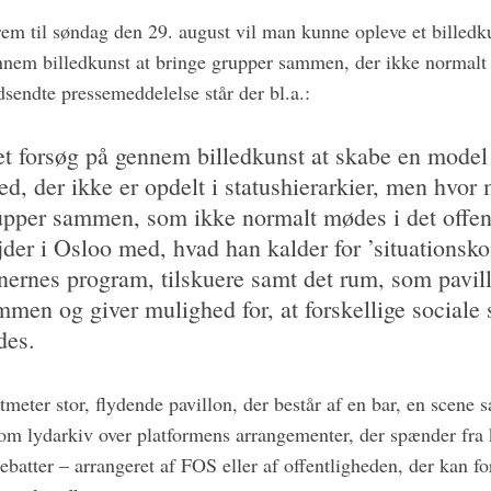
frem til søndag den 29. august vil man kunne opleve et billedk
nnem billedkunst at bringe grupper sammen, der ikke normalt 
dsendte pressemeddelelse står der bl.a.:
et forsøg på gennem billedkunst at skabe en model
hed, der ikke er opdelt i statushierarkier, men hvor
upper sammen, som ikke normalt mødes i det offen
der i Osloo med, hvad han kalder for ’situationsko
enernes program, tilskuere samt det rum, som pavil
mmen og giver mulighed for, at forskellige sociale 
des.
meter stor, flydende pavillon, der består af en bar, en scene
om lydarkiv over platformens arrangementer, der spænder fra 
 debatter – arrangeret af FOS eller af offentligheden, der kan f