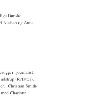
lige Danske
rl Nielsen og Anne
rügger (journalist),
ndstrup (forfatter),
er), Christian Smith-
 med Charlotte