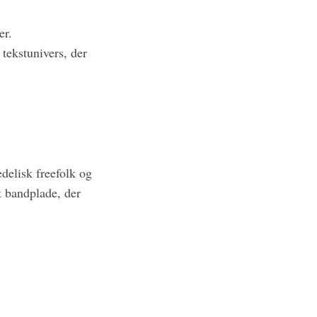
er.
tekstunivers, der
delisk freefolk og
t bandplade, der