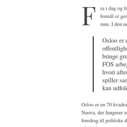
F
ra i dag og 
formål er ge
rum. I den u
Osloo er 
offentlig
bringe gr
FOS arbej
hvori aft
spiller sa
kan udfol
Osloo er en 70 kvadrat
Nuova, der fungerer s
foredrag til politiske
S