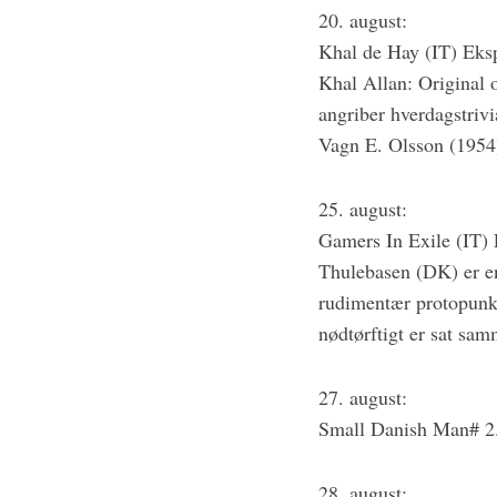
20. august:
Khal de Hay (IT) Eksp
Khal Allan: Original 
angriber hverdagstriv
Vagn E. Olsson (1954
25. august:
Gamers In Exile (IT) 
Thulebasen (DK) er en
rudimentær protopunk 
nødtørftigt er sat sa
27. august:
Small Danish Man# 2. 
28. august: