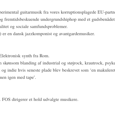
erimental guitarmusik fra vores korruptionsplagede EU-partn
og fremtidsbeskuende undergrundshiphop med et gudsbenådet 
ialitet og sociale samfundsproblemer.
) er en dansk jazzkomponist og avantgardemusiker.
Elektronisk synth fra Rom.
 skønsom blanding af industrial og støjrock, krautrock, psyke
og indie hvis seneste plade blev beskrevet som ‘en makulere
mmen igen med tape’.
FOS dirigerer et hold udvalgte musikere.