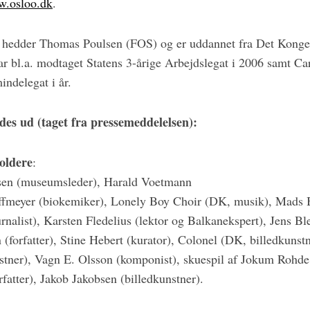
.osloo.dk
.
 hedder Thomas Poulsen (FOS) og er uddannet fra Det Konge
 bl.a. modtaget Statens 3-årige Arbejdslegat i 2006 samt Ca
indelegat i år.
es ud (taget fra pressemeddelelsen):
oldere
:
sen (museumsleder), Harald Voetmann
offmeyer (biokemiker), Lonely Boy Choir (DK, musik), Mads B
rnalist), Karsten Fledelius (lektor og Balkanekspert), Jens Ble
forfatter), Stine Hebert (kurator), Colonel (DK, billedkunstn
stner), Vagn E. Olsson (komponist), skuespil af Jokum Rohde
fatter), Jakob Jakobsen (billedkunstner).