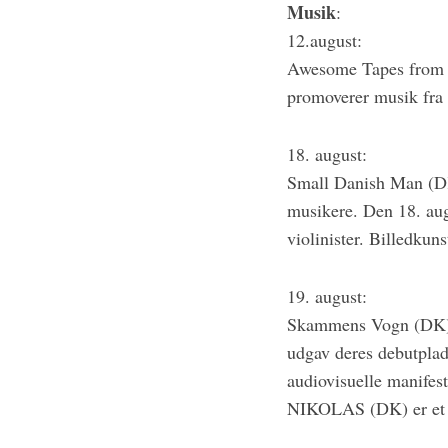
Musik
:
12.august:
Awesome Tapes from A
promoverer musik fra d
18. august:
Small Danish Man (DK
musikere. Den 18. aug
violinister. Billedkun
19. august:
Skammens Vogn (DK) e
udgav deres debutpla
audiovisuelle manifest
NIKOLAS (DK) er et k