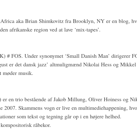
frica aka Brian Shimkovitz fra Brooklyn, NY er en blog, h
en afrikanske region ved at lave ‘mix-tapes’.
) # FOS. Under synonymet ‘Small Danish Man’ dirigerer FO
ust er det dansk jazz’ altmuligmænd Nikolai Hess og Mikkel
st møder musik.
r en trio bestående af Jakob Millung, Oliver Hoiness og Ni
de 2007. Skammens vogn er live en multimediehappening, hvor
ationer som tekst og tegning går op i en højere helhed.
ompositorisk råbekor.