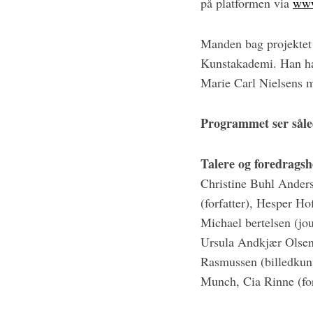
på platformen via
www
e
a
r
Manden bag projektet
c
Kunstakademi. Han har
h
f
Marie Carl Nielsens m
o
r
Programmet ser såled
:
Talere og foredragsh
Christine Buhl Ander
(forfatter), Hesper H
Michael bertelsen (jou
Ursula Andkjær Olsen (
Rasmussen (billedkun
Munch, Cia Rinne (for