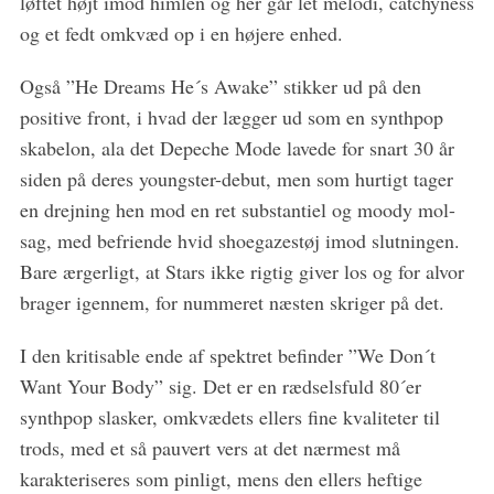
løftet højt imod himlen og her går let melodi, catchyness
og et fedt omkvæd op i en højere enhed.
Også ”He Dreams He´s Awake” stikker ud på den
positive front, i hvad der lægger ud som en synthpop
skabelon, ala det Depeche Mode lavede for snart 30 år
siden på deres youngster-debut, men som hurtigt tager
en drejning hen mod en ret substantiel og moody mol-
sag, med befriende hvid shoegazestøj imod slutningen.
Bare ærgerligt, at Stars ikke rigtig giver los og for alvor
brager igennem, for nummeret næsten skriger på det.
I den kritisable ende af spektret befinder ”We Don´t
Want Your Body” sig. Det er en rædselsfuld 80´er
synthpop slasker, omkvædets ellers fine kvaliteter til
trods, med et så pauvert vers at det nærmest må
karakteriseres som pinligt, mens den ellers heftige