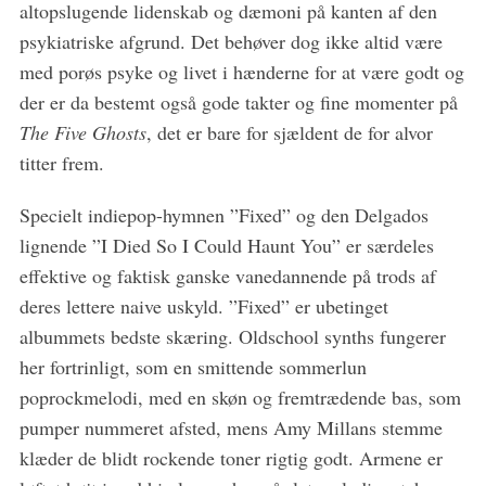
:
altopslugende lidenskab og dæmoni på kanten af den
psykiatriske afgrund. Det behøver dog ikke altid være
med porøs psyke og livet i hænderne for at være godt og
der er da bestemt også gode takter og fine momenter på
The Five Ghosts
, det er bare for sjældent de for alvor
titter frem.
Specielt indiepop-hymnen ”Fixed” og den Delgados
lignende ”I Died So I Could Haunt You” er særdeles
effektive og faktisk ganske vanedannende på trods af
deres lettere naive uskyld. ”Fixed” er ubetinget
albummets bedste skæring. Oldschool synths fungerer
her fortrinligt, som en smittende sommerlun
poprockmelodi, med en skøn og fremtrædende bas, som
pumper nummeret afsted, mens Amy Millans stemme
klæder de blidt rockende toner rigtig godt. Armene er