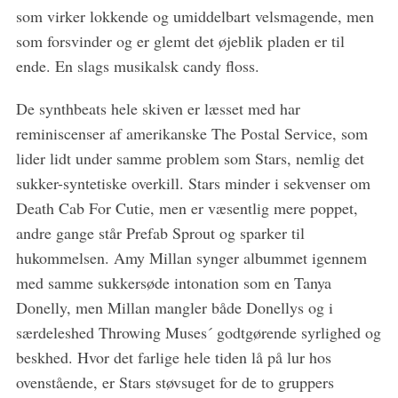
som virker lokkende og umiddelbart velsmagende, men
som forsvinder og er glemt det øjeblik pladen er til
ende. En slags musikalsk candy floss.
De synthbeats hele skiven er læsset med har
reminiscenser af amerikanske The Postal Service, som
lider lidt under samme problem som Stars, nemlig det
sukker-syntetiske overkill. Stars minder i sekvenser om
Death Cab For Cutie, men er væsentlig mere poppet,
S
andre gange står Prefab Sprout og sparker til
e
hukommelsen. Amy Millan synger albummet igennem
a
r
med samme sukkersøde intonation som en Tanya
c
Donelly, men Millan mangler både Donellys og i
h
særdeleshed Throwing Muses´ godtgørende syrlighed og
f
beskhed. Hvor det farlige hele tiden lå på lur hos
o
r
ovenstående, er Stars støvsuget for de to gruppers