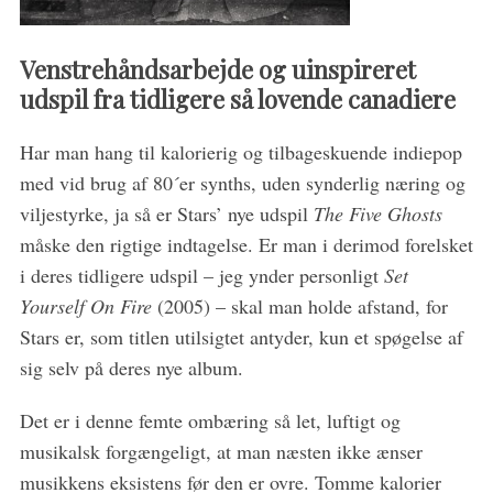
Venstrehåndsarbejde og uinspireret
udspil fra tidligere så lovende canadiere
Har man hang til kalorierig og tilbageskuende indiepop
med vid brug af 80´er synths, uden synderlig næring og
viljestyrke, ja så er Stars’ nye udspil
The Five Ghosts
måske den rigtige indtagelse. Er man i derimod forelsket
i deres tidligere udspil – jeg ynder personligt
Set
Yourself On Fire
(2005) – skal man holde afstand, for
Stars er, som titlen utilsigtet antyder, kun et spøgelse af
sig selv på deres nye album.
Det er i denne femte ombæring så let, luftigt og
musikalsk forgængeligt, at man næsten ikke ænser
musikkens eksistens før den er ovre. Tomme kalorier