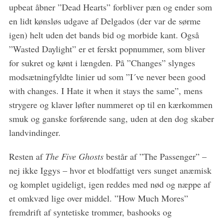
upbeat åbner ”Dead Hearts” forbliver pæn og ender som
en lidt kønsløs udgave af Delgados (der var de sørme
igen) helt uden det bands bid og morbide kant. Også
”Wasted Daylight” er et ferskt popnummer, som bliver
for sukret og kønt i længden. På ”Changes” slynges
modsætningfyldte linier ud som ”I´ve never been good
with changes. I Hate it when it stays the same”, mens
strygere og klaver løfter nummeret op til en kærkommen
smuk og ganske forførende sang, uden at den dog skaber
landvindinger.
Resten af
The Five Ghosts
består af ”The Passenger” –
nej ikke Iggys – hvor et blodfattigt vers sunget anæmisk
og komplet ugideligt, igen reddes med nød og næppe af
et omkvæd lige over middel. ”How Much Mores”
fremdrift af syntetiske trommer, bashooks og