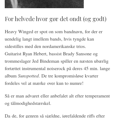
For helvede hvor gør det ondt (og godt)
Heavy Winged er spot on som bandnavn, for der er
uendelig langt imellem bands, hvis tyngde kan
sidestilles med den nordamerikanske trios.
Guitarist Ryan Hebert, bassist Brady Sansone og
trommeslager Jed Bindeman spiller en næsten ubærlig
fortættet instrumental noiserock på deres 45 min. lange
album
Sunspotted
. De tre kompromisløse kvarter
S
e
fordeles vel at mærke over kun to numre!
a
r
Så er man advaret eller anbefalet alt efter temperament
c
og tålmodighedstærskel.
h
f
Da de, for genren så sjældne, iørefaldende riffs efter
o