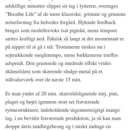
adskillige minutter slipper sit tag i lytteren, overtages
r
:
”Breathe Life” af de mere klassiske, grimme og grumme
noisefavntag fra helvedes forgård. Hylende feedback
bruges som modellervoks isat pigtråd, mens tempoet
sættes kraftigt ned. Faktisk så langt at det momentant er
på nippet til at gå i stå. Trommerne tæskes nu i
sejtrækkende snegletempo, mens bækkenerne træffes
adspredt. Den grumsede og mudrede effekt vrides
skånselsløst som skærende sludge-metal på et
stålvalseværk over de næste 15 min.
Er man ynder af 20 min. skærsildslignende støj, pint,
plaget og bøjet igennem stort set fraværende
rytmestrukturer, indeholdende uigennemsigtigt mange
lag, i en bevidst fraværende produktion, ja så kan man
droppe årets tandlægebesøg og i stedet indtage en