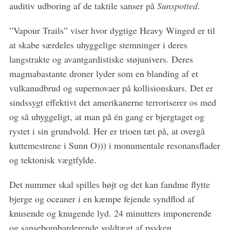
auditiv udboring af de taktile sanser på
Sunspotted
.
”Vapour Trails” viser hvor dygtige Heavy Winged er til
at skabe særdeles uhyggelige stemninger i deres
langstrakte og avantgardistiske støjunivers. Deres
magmabastante droner lyder som en blanding af et
vulkanudbrud og supernovaer på kollisionskurs. Det er
sindssygt effektivt det amerikanerne terroriserer os med
og så uhyggeligt, at man på én gang er bjergtaget og
rystet i sin grundvold. Her er trioen tæt på, at overgå
kuttemestrene i Sunn O))) i monumentale resonansflader
og tektonisk vægtfylde.
Det nummer skal spilles højt og det kan fandme flytte
bjerge og oceaner i en kæmpe fejende syndflod af
knusende og knugende lyd. 24 minutters imponerende
og sansebombarderende voldtægt af psyken.