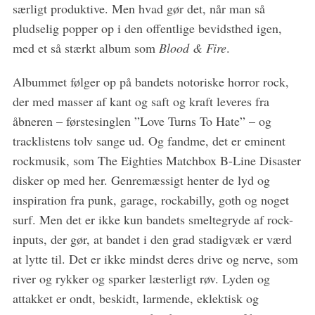
særligt produktive. Men hvad gør det, når man så
r
pludselig popper op i den offentlige bevidsthed igen,
c
h
med et så stærkt album som
Blood & Fire
.
f
o
Albummet følger op på bandets notoriske horror rock,
r
der med masser af kant og saft og kraft leveres fra
:
åbneren – førstesinglen ”Love Turns To Hate” – og
tracklistens tolv sange ud. Og fandme, det er eminent
rockmusik, som The Eighties Matchbox B-Line Disaster
disker op med her. Genremæssigt henter de lyd og
inspiration fra punk, garage, rockabilly, goth og noget
surf. Men det er ikke kun bandets smeltegryde af rock-
inputs, der gør, at bandet i den grad stadigvæk er værd
at lytte til. Det er ikke mindst deres drive og nerve, som
river og rykker og sparker læsterligt røv. Lyden og
attakket er ondt, beskidt, larmende, eklektisk og