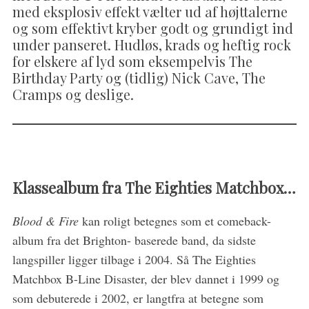
med eksplosiv effekt vælter ud af højttalerne
og som effektivt kryber godt og grundigt ind
under panseret. Hudløs, krads og heftig rock
for elskere af lyd som eksempelvis The
Birthday Party og (tidlig) Nick Cave, The
Cramps og deslige.
Klassealbum fra
The Eighties Matchbox…
Blood & Fire
kan roligt betegnes som et comeback-
album fra det Brighton- baserede band, da sidste
langspiller ligger tilbage i 2004. Så The Eighties
S
Matchbox B-Line Disaster, der blev dannet i 1999 og
e
som debuterede i 2002, er langtfra at betegne som
a