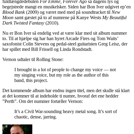
fuldlængdedebuten
For Emme, Forever Ago
så dagens lys og
begejstrede mangt en musikelsker. Siden har Bon Iver udgivet ep’en
Blood Bank
(2009) og været med med på soundtracket til
New
Moon
samt gæstet på to af numrene på Kanye Wests
My Beautiful
Dark Twisted Fantasy
(2010).
Nu er Bon Iver så endelig ved at være klar med sit album nummer
to. Til at hjælpe sig har han hyret Arcade Fires og Tom Waits’
saxofonist Colin Stevens og pedal-steel guitaristen Greg Leisz, der
har spillet med Bill Frissell og Linda Rondstadt.
Vernon udtaler til Rolling Stone:
I brought in a lot of people to change my voice — not
my singing voice, but my role as the author of this
band, this project.
Det kommende album har endnu ingen titel, men det skulle stå klart
at det kommer til at indeholde ti numre, hvoraf det ene hedder
”Perth”. Om det nummer fortæller Vernon:
It’s a Civil War-sounding heavy metal song. It’s sort of
chaotic, dense, jarring.