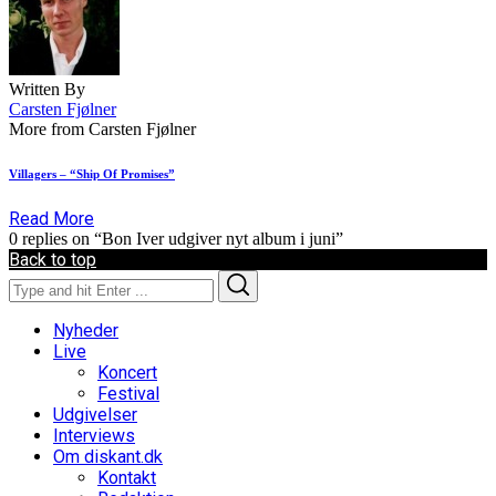
Written By
Carsten Fjølner
More from Carsten Fjølner
Villagers – “Ship Of Promises”
Read More
0 replies on “Bon Iver udgiver nyt album i juni”
Back to top
Search
Search
for:
Nyheder
Live
Koncert
Festival
Udgivelser
Interviews
Om diskant.dk
Kontakt