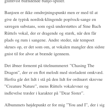
glimtvist blændende banjo-spiller.
Banjoen er ikke omdrejningspunkt men er med til at
give de typisk nordisk-klingende pop/rock-sange en
særegen substans, som også understøttes af Sine Bach
Rüttels vokal, der er dragende og stærk, når den får
plads og rum i sangene. Andre steder, når tempoet
skrues op, er det som om, at vokalen mangler den sidste
S
e
gnist til for alvor at brænde igennem.
a
r
Det åbner fornemt på titelnummeret ”Chasing The
c
Dragon”, der er en flot melodi med storladent omkvæd.
h
Herfra går det lidt i stå på den lidt for ordinært skrevne
f
”Creature Nature”, mens Rüttels vokalevner og
o
r
indlevelse træder i karakter på ”Dear Sister”.
:
Albummets højdepunkt er for mig ”You and I”, der i sig