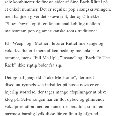
selv kombinerer de fineste sider af Sine Bach Rüttel på
et enkelt nummer. Det er regulær pop i sangskrivningen,
men banjoen giver det skæve snit, der også trækker
”Slow Down” op til en fænomenal kobling mellem
mainstream pop og amerikanske roots-traditioner.
På ”Weep” og ”Mother” leverer Rüttel fine sange og
vokalkvaliteter i mere afdæmpede og melankolske
rammer, mens ”Fill Me Up”, ”Insane” og ”Back To The
Rack” ikke rigtig bider fra sig.
Det gør til gengæld ”Take Me Home”, der med
discount-rytmeboxen indstillet på bossa nova er en
løjerlig størrelse, der tager mange afspilninger at blive
klog på. Selve sangen har en flot dybde og glimrende
vokalpræstation med en kantet desperation, som i en
nærmest barnlig lydkulisse får en finurlig afgrund