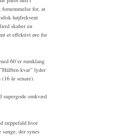
de patos ned i
g fornemmelse for, at
odisk højfrekvent
mfærd skaber en
t et effektivt øre for
t med 60´er rumklang
”Hälften kvar” lyder
(16 år senare).
ed supergode omkvæd
d tæppefald hvor
ge sange, der synes