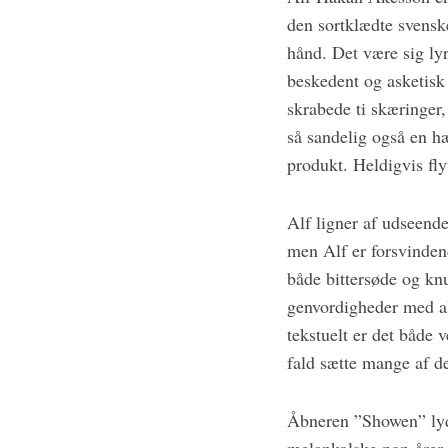
f
den sortklædte svenske
o
hånd. Det være sig ly
r
beskedent og asketisk
:
skrabede ti skæringer
så sandelig også en hæ
produkt. Heldigvis fly
Alf ligner af udseend
men Alf er forsvindend
både bittersøde og knu
genvordigheder med al
tekstuelt er det både
fald sætte mange af de 
Åbneren ”Showen” lyde