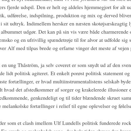
rs fjerde udspil. Den er helt og aldeles hjemmegjort for alt u
rik, udførelse, indspilning, produktion og mix og derved bliv
 i sit udtryk. Indimellem hersker en næsten skotøjsæskeagtig l
, albummet udgør. Det kan på sin vis være både charmerende 
msko og en ufrivillig spændetrøje til for alvor at udfolde sig
ver Alf med tilpas brede og erfarne vinger det meste af vejen 
e en ung Thåström, ja selv coveret er som snydt ud af den sven
e lidt politisk agiteret. Et enkelt porøst politisk statement o
ste fortællinger, er hvad multiinstrumentalistens selskab byd
t hvad det afstedkommer af sorger og krakelerede illusioner e
 vedkommende, genkendeligt og til tider blændende skruet sam
melankolske fortællinger i relief til egne oplevelser og følelse
r som et clash imellem Ulf Lundells politisk funderede roc