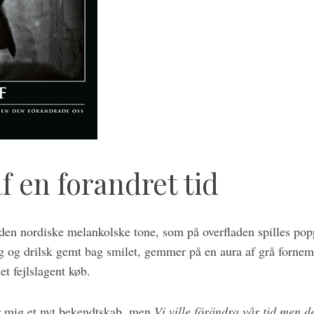
f en forandret tid
den nordiske melankolske tone, som på overfladen spilles po
og drilsk gemt bag smilet, gemmer på en aura af grå fornemm
et fejlslagent køb.
 mig et nyt bekendtskab, men
Vi ville förändra vår tid men 