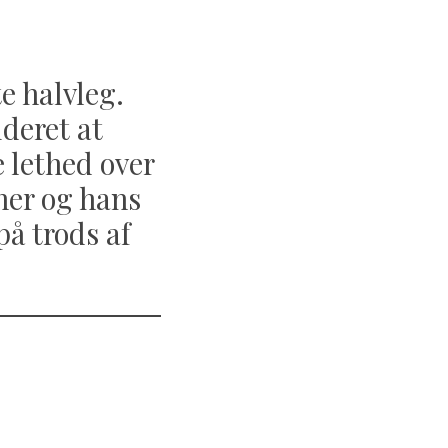
e halvleg.
ideret at
e lethed over
ner og hans
på trods af