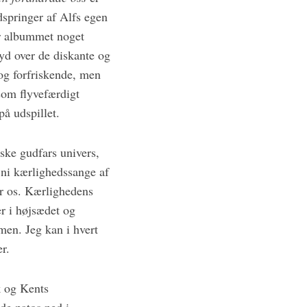
dspringer af Alfs egen
er albummet noget
yd over de diskante og
og forfriskende, men
 som flyvefærdigt
på udspillet.
ske gudfars univers,
g ni kærlighedssange af
er os. Kærlighedens
r i højsædet og
men. Jeg kan i hvert
r.
k og Kents