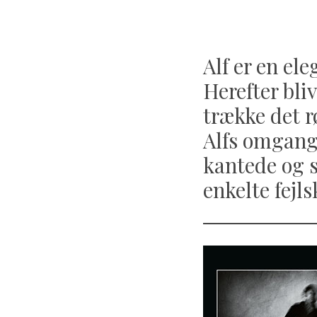
Alf er en el
Herefter bli
trække det r
Alfs omgang 
kantede og s
enkelte fejl