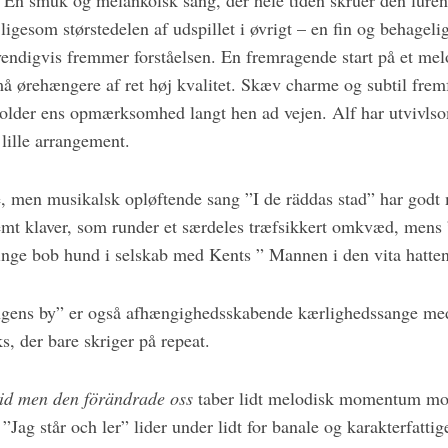
 En smuk og melankolsk sang, der hele tiden skruer den luren
ligesom størstedelen af udspillet i øvrigt – en fin og behageli
vendigvis fremmer forståelsen. En fremragende start på et mel
må ørehængere af ret høj kvalitet. Skæv charme og subtil fre
holder ens opmærksomhed langt hen ad vejen. Alf har utvivlsom
 lille arrangement.
ke, men musikalsk opløftende sang ”I de räddas stad” har god
emt klaver, som runder et særdeles træfsikkert omkvæd, mens 
nge bob hund i selskab med Kents ” Mannen i den vita hatten 
ngens by” er også afhængighedsskabende kærlighedssange m
, der bare skriger på repeat.
 tid men den förändrade oss
taber lidt melodisk momentum mo
”Jag står och ler” lider under lidt for banale og karakterfatti