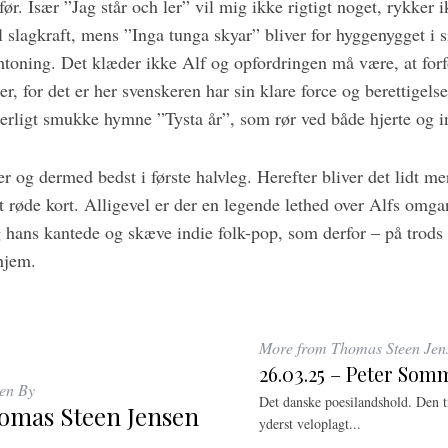
ør. Især ”Jag står och ler” vil mig ikke rigtigt noget, rykker i
 slagkraft, mens ”Inga tunga skyar” bliver for hyggenygget i 
oning. Det klæder ikke Alf og opfordringen må være, at for
r, for det er her svenskeren har sin klare force og berettige
erligt smukke hymne ”Tysta år”, som rør ved både hjerte og in
ter og dermed bedst i første halvleg. Herefter bliver det lidt m
t røde kort. Alligevel er der en legende lethed over Alfs omg
 hans kantede og skæve indie folk-pop, som derfor – på trods 
 hjem.
More from Thomas Steen Jen
26.03.25 – Peter Som
ten By
Det danske poesilandshold. Den ti
omas Steen Jensen
yderst veloplagt...