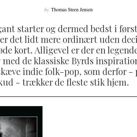
by
Thomas Steen Jensen
egant starter og dermed bedst i først
ver det lidt mere ordinært uden dec
øde kort. Alligevel er der en legend
med de klassiske Byrds inspiratio
kæve indie folk-pop, som derfor - 
skud - trækker de fleste stik hjem.