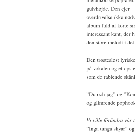
melankolske pop-årer.
gulvhøjde. Den ejer – 
overdrivelse ikke nød
album fuld af korte s
interessant kant, der 
den store melodi i det
Den trøstesløst lyris
på vokalen og et opst
som de rablende skåni
”Du och jag” og ”Ko
og glimrende pophooks
Vi ville förändra vår
”Inga tunga skyar” og 