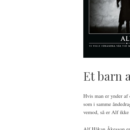
Et barn a
S
Hvis man er ynder af 
e
som i samme åndedrag 
a
vemod, så er Alf ikke 
r
c
h
Alf Håkan Åkesson er