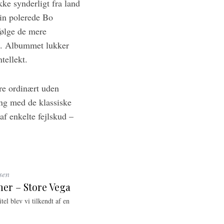
kke synderligt fra land
sin polerede Bo
følge de mere
lse. Albummet lukker
tellekt.
ere ordinært uden
ang med de klassiske
af enkelte fejlskud –
sen
mer – Store Vega
tel blev vi tilkendt af en