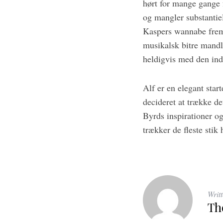
hørt for mange gange f
og mangler substantiel
Kaspers wannabe fremt
musikalsk bitre mandle
heldigvis med den ind
Alf er en elegant star
decideret at trække de
Byrds inspirationer og
trækker de fleste stik
Writ
Th