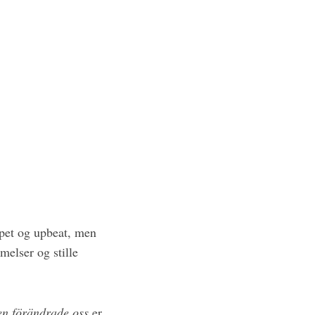
ppet og upbeat, men
elser og stille
den förändrade oss
er