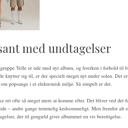
sant med undtagelser
ruppe Yelle er ude med nyt album, og hverken i forhold til ba
de knytter sig til, er der specielt meget nyt under solen. Det e
e om popsange i et elektronisk miljø. Så simpelt er det.
e ret ofte så meget mere at komme efter. Det bliver ved det fo
dende – andre gange temmelig kedsommeligt. Men fremfor alt er
agelser, der til gengæld giver albummet en vis berettigelse.