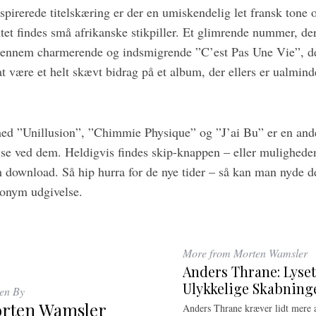
spirerede titelskæring er der en umiskendelig let fransk tone 
et findes små afrikanske stikpiller. Et glimrende nummer, der 
 igennem charmerende og indsmigrende ”C’est Pas Une Vie”, d
t være et helt skævt bidrag på et album, der ellers er ualmind
ed ”Unillusion”, ”Chimmie Physique” og ”J’ai Bu” er en anden
lse ved dem. Heldigvis findes skip-knappen – eller muligheden
download. Så hip hurra for de nye tider – så kan man nyde 
nonym udgivelse.
More from Morten Wamsler
Anders Thrane: Lyse
Ulykkelige Skabning
ten By
rten Wamsler
Anders Thrane kræver lidt mere af