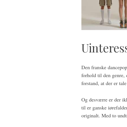
a
r
c
h
f
o
r
Uinteres
:
Den franske dancepopg
forhold til den genre, 
forstand, at der er tal
Og desværre er der ikk
til er ganske iørefal
originalt. Med to undt