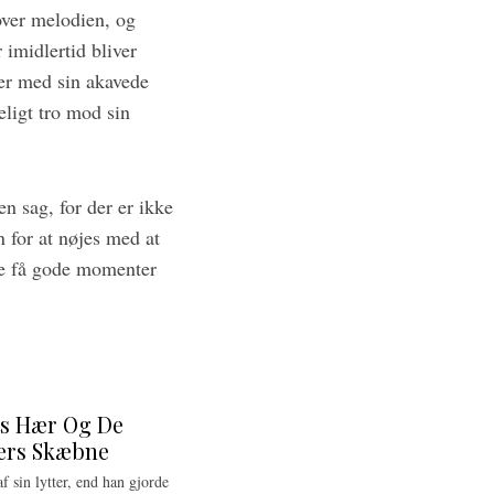
over melodien, og
imidlertid bliver
er med sin akavede
eligt tro mod sin
 sag, for der er ikke
 for at nøjes med at
de få gode momenter
ts Hær Og De
ers Skæbne
 sin lytter, end han gjorde