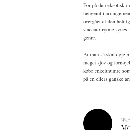
For på den eksotisk in
hengemt i arrangement
overgået af den helt
staccato-rytme synes a
genre.
At man så skal døje m
meget sjov og fornøje
købe enkeltnumre som 
på en ellers ganske a
Writ
Mo