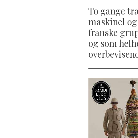
To gange træ
maskinel og 
franske grup
og som helhe
overbevisend
S
e