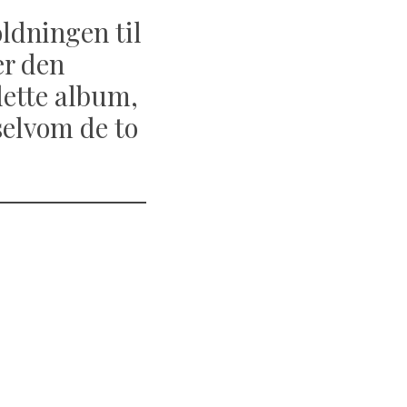
oldningen til
er den
dette album,
selvom de to