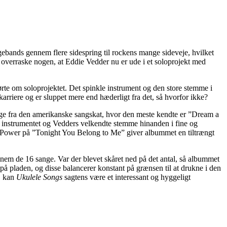
ngebands gennem flere sidespring til rockens mange sideveje, hvilket
ke overraske nogen, at Eddie Vedder nu er ude i et soloprojekt med
rte om soloprojektet. Det spinkle instrument og den store stemme i
rriere og er sluppet mere end hæderligt fra det, så hvorfor ikke?
ge fra den amerikanske sangskat, hvor den meste kendte er ”Dream a
r instrumentet og Vedders velkendte stemme hinanden i fine og
t Power på ”Tonight You Belong to Me” giver albummet en tiltrængt
nem de 16 sange. Var der blevet skåret ned på det antal, så albummet
på pladen, og disse balancerer konstant på grænsen til at drukne i den
e, kan
Ukulele Songs
sagtens være et interessant og hyggeligt