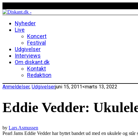
Nyheder
Live
Koncert
Festival
Udgivelser
Interviews
Om diskant.dk
Kontakt
Redaktion
Anmeldelser
,
Udgivelser
juni 15, 2011
<marts 13, 2022
Eddie Vedder: Ukulel
by
Lars Asmussen
Pearl Jams Eddie Vedder har byttet bandet ud med en ukulele og står st