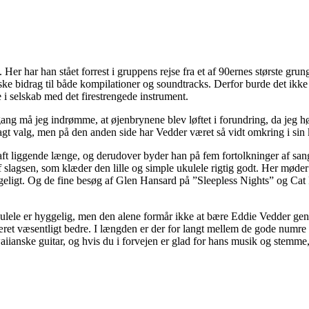
Her har han stået forrest i gruppens rejse fra et af 90ernes største gru
kalske bidrag til både kompilationer og soundtracks. Derfor burde det ik
 i selskab med det firestrengede instrument.
ng må jeg indrømme, at øjenbrynene blev løftet i forundring, da jeg hø
t valg, men på den anden side har Vedder været så vidt omkring i sin ka
ft liggende længe, og derudover byder han på fem fortolkninger af san
slagsen, som klæder den lille og simple ukulele rigtig godt. Her møde
ggeligt. Og de fine besøg af Glen Hansard på ”Sleepless Nights” og Ca
ulele er hyggelig, men den alene formår ikke at bære Eddie Vedder gen
æret væsentligt bedre. I længden er der for langt mellem de gode numre 
waiianske guitar, og hvis du i forvejen er glad for hans musik og stemm