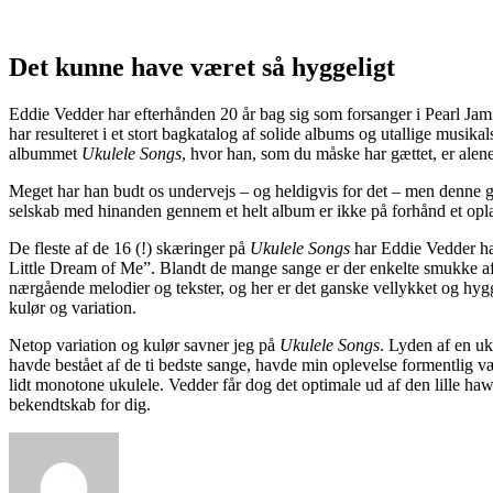
Det kunne have været så hyggeligt
Eddie Vedder har efterhånden 20 år bag sig som forsanger i Pearl Jam. 
har resulteret i et stort bagkatalog af solide albums og utallige musi
albummet
Ukulele Songs
, hvor han, som du måske har gættet, er alene
Meget har han budt os undervejs – og heldigvis for det – men denne ga
selskab med hinanden gennem et helt album er ikke på forhånd et oplag
De fleste af de 16 (!) skæringer på
Ukulele Songs
har Eddie Vedder ha
Little Dream of Me”. Blandt de mange sange er der enkelte smukke af 
nærgående melodier og tekster, og her er det ganske vellykket og hy
kulør og variation.
Netop variation og kulør savner jeg på
Ukulele Songs
. Lyden af en uk
havde bestået af de ti bedste sange, havde min oplevelse formentlig v
lidt monotone ukulele. Vedder får dog det optimale ud af den lille ha
bekendtskab for dig.