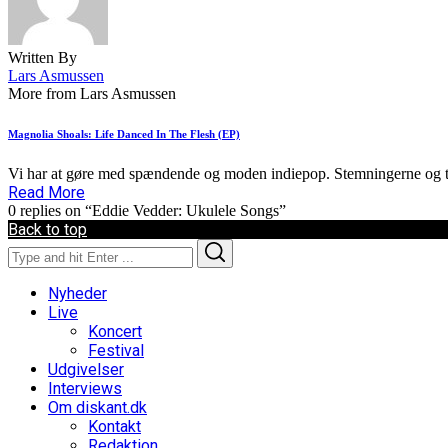
Written By
Lars Asmussen
More from Lars Asmussen
Magnolia Shoals: Life Danced In The Flesh (EP)
Vi har at gøre med spændende og moden indiepop. Stemningerne og te
Read More
0 replies on “Eddie Vedder: Ukulele Songs”
Back to top
Search
Search
for:
Nyheder
Live
Koncert
Festival
Udgivelser
Interviews
Om diskant.dk
Kontakt
Redaktion