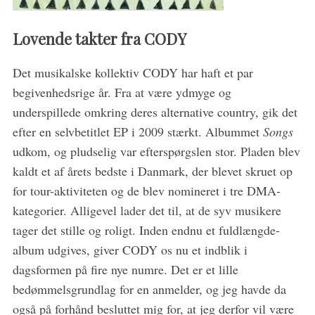
Lovende takter fra CODY
Det musikalske kollektiv CODY har haft et par
begivenhedsrige år. Fra at være ydmyge og
underspillede omkring deres alternative country, gik det
efter en selvbetitlet EP i 2009 stærkt. Albummet
Songs
udkom, og pludselig var efterspørgslen stor. Pladen blev
S
kaldt et af årets bedste i Danmark, der blevet skruet op
e
for tour-aktiviteten og de blev nomineret i tre DMA-
a
r
kategorier. Alligevel lader det til, at de syv musikere
c
tager det stille og roligt. Inden endnu et fuldlængde-
h
album udgives, giver CODY os nu et indblik i
f
dagsformen på fire nye numre. Det er et lille
o
r
bedømmelsgrundlag for en anmelder, og jeg havde da
:
også på forhånd besluttet mig for, at jeg derfor vil være