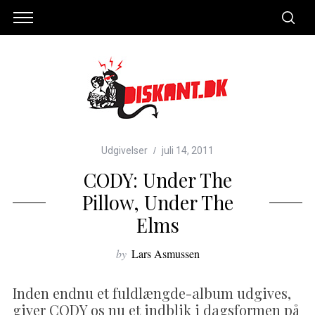
Udgivelser
juli 14, 2011
CODY: Under The
Pillow, Under The
Elms
by
Lars Asmussen
Inden endnu et fuldlængde-album udgives,
giver CODY os nu et indblik i dagsformen på