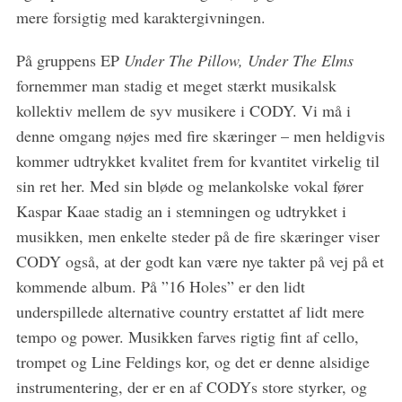
mere forsigtig med karaktergivningen.
På gruppens EP
Under The Pillow, Under The Elms
fornemmer man stadig et meget stærkt musikalsk
kollektiv mellem de syv musikere i CODY. Vi må i
denne omgang nøjes med fire skæringer – men heldigvis
kommer udtrykket kvalitet frem for kvantitet virkelig til
sin ret her. Med sin bløde og melankolske vokal fører
Kaspar Kaae stadig an i stemningen og udtrykket i
musikken, men enkelte steder på de fire skæringer viser
CODY også, at der godt kan være nye takter på vej på et
kommende album. På ”16 Holes” er den lidt
underspillede alternative country erstattet af lidt mere
tempo og power. Musikken farves rigtig fint af cello,
trompet og Line Feldings kor, og det er denne alsidige
instrumentering, der er en af CODYs store styrker, og