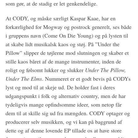
som gør, at de stadig er let genkendelige.
At CODY, og måske særligt Kaspar Kaae, har en
forkærlighed for Mogway og postrock generelt, ses både
i gruppens navn (Come On Die Young) og på lysten til
at skabe lidt musikalsk kaos og støj. På ”Under the
Pillow” slipper de tøjlerne mod slutningen og skaber et
stille kaos båret af de mange instrumenter, inden de
roligt og følsomt lukker og slukker
Under The Pillow,
Under The Elms
. Nummeret er et godt bevis på CODYs
lyst og mod til at skeje ud. De holder fast i deres
udgangspunkt i folk og alternativ country, men de har
tydeligvis mange opfindsomme ideer, som netop får
dem til at skille sig ud fra mængden. CODY optager og
producerer selv musikken, og vi kan på baggrund af
dette og af denne lovende EP tillade os at have store