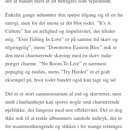
der af bandet mest af alt betragtes som vejledende.
Enkelte gange udmønter den spøjse tilgang sig til en fin
energi, men for det meste er det blot rodet. ”It’s A
Culture” har en ærlighed og impulsivitet, der tiltaler
mig, ”Ever Falling In Love” er på samme tid skæv og
tilgængelig”, mens ”Downtown Eastern Bloc” nok er
den mest charmerende skæring med en skæv indie-
præget charme. ”No Room To Live” er nærmest
popagtig og rastløs, mens ”Try Harder” er et godt
eksempel på, hvor rodet bandet også kan tage sig ud.
Det er et stort sammensurium af rod og skæverter, men
midt i hurlumhejet kan spores nogle små charmerende
øjeblikke, der fungerer med stor effektivitet. Det er dog
ikke nok til at redde albummets samlede indtryk, der er
for usammenhængende og stikker i for mange retninger.