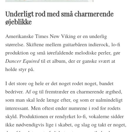
S
Underligt rod med små charmerende
e
a
øjeblikke
r
c
Amerikanske Times New Viking er en underlig
h
størrelse. Skiftene mellem guitarbåren indierock, lo-fi
f
produktion og små iørefaldende melodiske perler, gør
o
r
Dancer Equired
til et album, der er ganske svært at
:
holde styr på.
I det store og hele er det noget rodet noget, bandet
bedriver. Af og til fremtræder en charmerende ægthed,
som man skal lede længe efter, og som er ualmindeligt
interessant. Men oftest ender numrene i rod for rodets
skyld. Produktionen er rendyrket lo-fi, vokalerne sidder
ikke nødvendigvis lige i skabet, og slag og takt er noget,