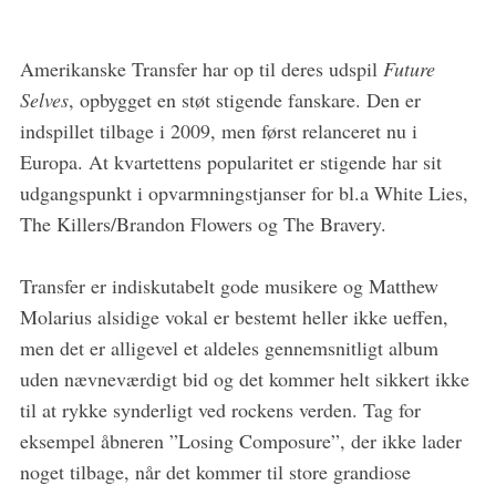
Amerikanske Transfer har op til deres udspil
Future
Selves
, opbygget en støt stigende fanskare. Den er
indspillet tilbage i 2009, men først relanceret nu i
Europa. At kvartettens popularitet er stigende har sit
udgangspunkt i opvarmningstjanser for bl.a White Lies,
The Killers/Brandon Flowers og The Bravery.
Transfer er indiskutabelt gode musikere og Matthew
Molarius alsidige vokal er bestemt heller ikke ueffen,
S
men det er alligevel et aldeles gennemsnitligt album
e
uden nævneværdigt bid og det kommer helt sikkert ikke
a
til at rykke synderligt ved rockens verden. Tag for
r
eksempel åbneren ”Losing Composure”, der ikke lader
c
h
noget tilbage, når det kommer til store grandiose
f