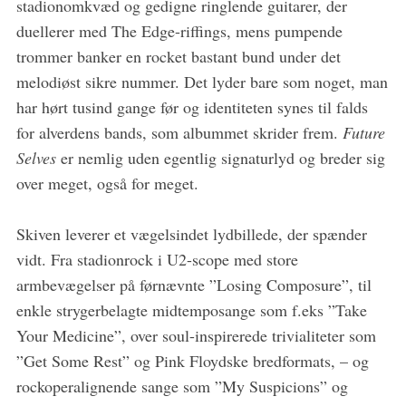
stadionomkvæd og gedigne ringlende guitarer, der
o
duellerer med The Edge-riffings, mens pumpende
r
trommer banker en rocket bastant bund under det
:
melodiøst sikre nummer. Det lyder bare som noget, man
har hørt tusind gange før og identiteten synes til falds
for alverdens bands, som albummet skrider frem.
Future
Selves
er nemlig uden egentlig signaturlyd og breder sig
over meget, også for meget.
Skiven leverer et vægelsindet lydbillede, der spænder
vidt. Fra stadionrock i U2-scope med store
armbevægelser på førnævnte ”Losing Composure”, til
enkle strygerbelagte midtemposange som f.eks ”Take
Your Medicine”, over soul-inspirerede trivialiteter som
”Get Some Rest” og Pink Floydske bredformats, – og
rockoperalignende sange som ”My Suspicions” og