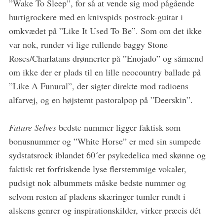
”Wake To Sleep”, for så at vende sig mod pågående
hurtigrockere med en knivspids postrock-guitar i
omkvædet på ”Like It Used To Be”. Som om det ikke
var nok, runder vi lige rullende baggy Stone
Roses/Charlatans drønnerter på ”Enojado” og såmænd
om ikke der er plads til en lille neocountry ballade på
”Like A Funural”, der sigter direkte mod radioens
alfarvej, og en højstemt pastoralpop på ”Deerskin”.
Future Selves
bedste nummer ligger faktisk som
bonusnummer og ”White Horse” er med sin sumpede
sydstatsrock iblandet 60´er psykedelica med skønne og
faktisk ret forfriskende lyse flerstemmige vokaler,
pudsigt nok albummets måske bedste nummer og
selvom resten af pladens skæringer tumler rundt i
alskens genrer og inspirationskilder, virker præcis dét