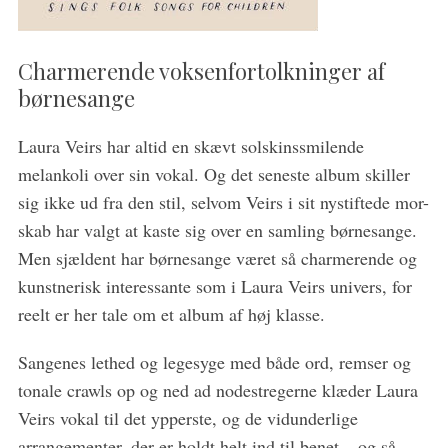
Charmerende voksenfortolkninger af
børnesange
Laura Veirs har altid en skævt solskinssmilende
melankoli over sin vokal. Og det seneste album skiller
S
sig ikke ud fra den stil, selvom Veirs i sit nystiftede mor-
e
a
skab har valgt at kaste sig over en samling børnesange.
r
Men sjældent har børnesange været så charmerende og
c
kunstnerisk interessante som i Laura Veirs univers, for
h
reelt er her tale om et album af høj klasse.
f
o
r
Sangenes lethed og legesyge med både ord, remser og
:
tonale crawls op og ned ad nodestregerne klæder Laura
Veirs vokal til det ypperste, og de vidunderlige
arrangementer, der er holdt helt ind til benet – og så