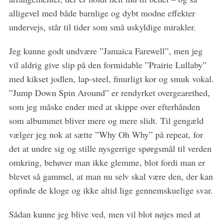
alligevel med både barnlige og dybt modne effekter
undervejs, står til tider som små uskyldige mirakler.
Jeg kunne godt undvære ”Jamaica Farewell”, men jeg
vil aldrig give slip på den formidable ”Prairie Lullaby”
med kikset jodlen, lap-steel, finurligt kor og smuk vokal.
”Jump Down Spin Around” er rendyrket overgearethed,
som jeg måske ender med at skippe over efterhånden
som albummet bliver mere og mere slidt. Til gengæld
vælger jeg nok at sætte ”Why Oh Why” på repeat, for
det at undre sig og stille nysgerrige spørgsmål til verden
omkring, behøver man ikke glemme, blot fordi man er
blevet så gammel, at man nu selv skal være den, der kan
opfinde de kloge og ikke altid lige gennemskuelige svar.
Sådan kunne jeg blive ved, men vil blot nøjes med at