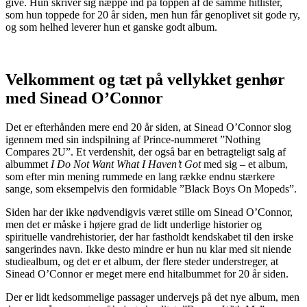
give. Hun skriver sig næppe ind på toppen af de samme hitlister,
som hun toppede for 20 år siden, men hun får genoplivet sit gode ry,
og som helhed leverer hun et ganske godt album.
Velkomment og tæt på vellykket genhør
med Sinead O’Connor
Det er efterhånden mere end 20 år siden, at Sinead O’Connor slog
igennem med sin indspilning af Prince-nummeret ”Nothing
Compares 2U”. Et verdenshit, der også bar en betragteligt salg af
albummet
I Do Not Want What I Haven’t Got
med sig – et album,
som efter min mening rummede en lang række endnu stærkere
sange, som eksempelvis den formidable ”Black Boys On Mopeds”.
Siden har der ikke nødvendigvis været stille om Sinead O’Connor,
men det er måske i højere grad de lidt underlige historier og
spirituelle vandrehistorier, der har fastholdt kendskabet til den irske
sangerindes navn. Ikke desto mindre er hun nu klar med sit niende
studiealbum, og det er et album, der flere steder understreger, at
Sinead O’Connor er meget mere end hitalbummet for 20 år siden.
Der er lidt kedsommelige passager undervejs på det nye album, men