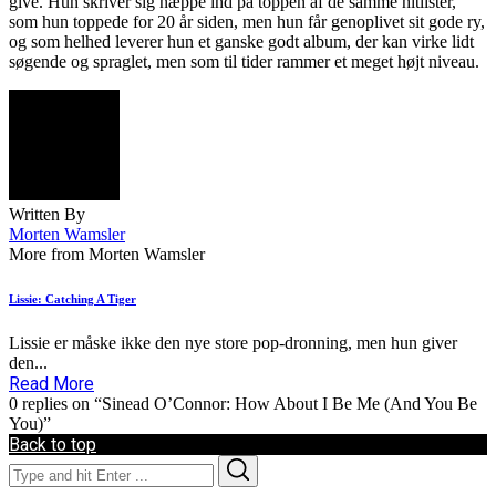
give. Hun skriver sig næppe ind på toppen af de samme hitlister,
som hun toppede for 20 år siden, men hun får genoplivet sit gode ry,
og som helhed leverer hun et ganske godt album, der kan virke lidt
søgende og spraglet, men som til tider rammer et meget højt niveau.
Written By
Morten Wamsler
More from Morten Wamsler
Lissie: Catching A Tiger
Lissie er måske ikke den nye store pop-dronning, men hun giver
den...
Read More
0 replies on “Sinead O’Connor: How About I Be Me (And You Be
You)”
Back to top
Search
Search
for: