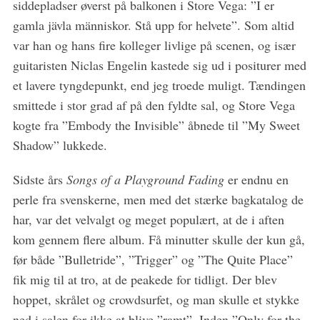
siddepladser øverst på balkonen i Store Vega: ”I er
gamla jävla människor. Stå upp for helvete”. Som altid
var han og hans fire kolleger livlige på scenen, og især
guitaristen Niclas Engelin kastede sig ud i positurer med
et lavere tyngdepunkt, end jeg troede muligt. Tændingen
smittede i stor grad af på den fyldte sal, og Store Vega
S
kogte fra ”Embody the Invisible” åbnede til ”My Sweet
e
Shadow” lukkede.
a
r
Sidste års
Songs of a Playground Fading
er endnu en
c
h
perle fra svenskerne, men med det stærke bagkatalog de
f
har, var det velvalgt og meget populært, at de i aften
o
kom gennem flere album. Få minutter skulle der kun gå,
r
før både ”Bulletride”, ”Trigger” og ”The Quite Place”
:
fik mig til at tro, at de peakede for tidligt. Der blev
hoppet, skrålet og crowdsurfet, og man skulle et stykke
ned i salen for ikke at blive ”ramt”. Inden ”Only for the