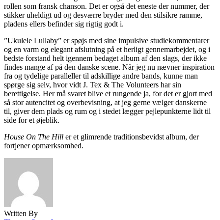
rollen som fransk chanson. Det er også det eneste der nummer, der
stikker uheldigt ud og desværre bryder med den stilsikre ramme,
pladens ellers befinder sig rigtig godt i.
”Ukulele Lullaby” er spøjs med sine impulsive studiekommentarer
og en varm og elegant afslutning på et herligt gennemarbejdet, og i
bedste forstand helt igennem bedaget album af den slags, der ikke
findes mange af på den danske scene. Når jeg nu nævner inspiration
fra og tydelige paralleller til adskillige andre bands, kunne man
spørge sig selv, hvor vidt J. Tex & The Volunteers har sin
berettigelse. Her må svaret blive et rungende ja, for det er gjort med
så stor autencitet og overbevisning, at jeg gerne vælger danskerne
til, giver dem plads og rum og i stedet lægger pejlepunkterne lidt til
side for et øjeblik.
House On The Hill
er et glimrende traditionsbevidst album, der
fortjener opmærksomhed.
Written By