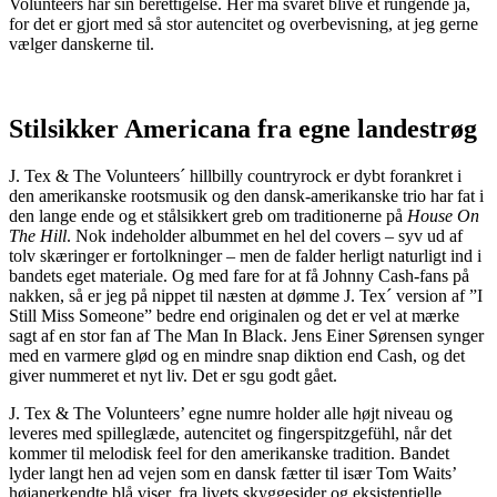
Volunteers har sin berettigelse. Her må svaret blive et rungende ja,
for det er gjort med så stor autencitet og overbevisning, at jeg gerne
vælger danskerne til.
Stilsikker Americana fra egne landestrøg
J. Tex & The Volunteers´ hillbilly countryrock er dybt forankret i
den amerikanske rootsmusik og den dansk-amerikanske trio har fat i
den lange ende og et stålsikkert greb om traditionerne på
House On
The Hill
. Nok indeholder albummet en hel del covers – syv ud af
tolv skæringer er fortolkninger – men de falder herligt naturligt ind i
bandets eget materiale. Og med fare for at få Johnny Cash-fans på
nakken, så er jeg på nippet til næsten at dømme J. Tex´ version af ”I
Still Miss Someone” bedre end originalen og det er vel at mærke
sagt af en stor fan af The Man In Black. Jens Einer Sørensen synger
med en varmere glød og en mindre snap diktion end Cash, og det
giver nummeret et nyt liv. Det er sgu godt gået.
J. Tex & The Volunteers’ egne numre holder alle højt niveau og
leveres med spilleglæde, autencitet og fingerspitzgefühl, når det
kommer til melodisk feel for den amerikanske tradition. Bandet
lyder langt hen ad vejen som en dansk fætter til især Tom Waits’
højanerkendte blå viser, fra livets skyggesider og eksistentielle