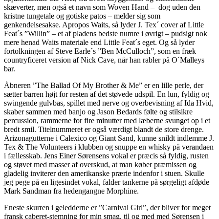
skæverter, men også et navn som Woven Hand – dog uden den
kristne tungetale og gotiske patos – melder sig som
genkendelsesakse. Apropos Waits, så lyder J. Tex´ cover af Little
Feat´s ”Willin” – et af pladens bedste numre i øvrigt – pudsigt nok
mere henad Waits materiale end Little Feat´s eget. Og så lyder
fortolkningen af Steve Earle´s ”Ben McCulloch”, som en fræk
countryficeret version af Nick Cave, når han rabler på O´Malleys
bar.
Åbneren ”The Ballad Of My Brother & Me” er en lille perle, der
sætter barren højt for resten af det støvede udspil. En lun, fyldig og
swingende gulvbas, spillet med nerve og overbevisning af Ida Hvid,
skaber sammen med banjo og Jason Bedards følte og stilsikre
percussion, rammerne for fire minutter med læberne svunget op i et
bredt smil. Titelnummeret er også værdigt blandt de store drenge.
Arizonagutterne i Calexico og Giant Sand, kunne snildt indlemme J.
Tex & The Volunteers i klubben og snuppe en whisky på verandaen
i fællesskab. Jens Einer Sørensens vokal er præcis så fyldig, rusten
og støvet med masser af overskud, at man køber præmissen og
gladelig inviterer den amerikanske prærie indenfor i stuen. Skulle
jeg pege på en ligesindet vokal, falder tankerne på sørgeligt afdøde
Mark Sandman fra hedengangne Morphine.
Eneste skurren i geledderne er ”Carnival Girl”, der bliver for meget
fransk caberet-stemning for min smag, til og med med Sørensen i