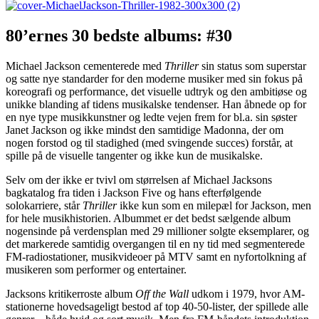
80’ernes 30 bedste albums: #30
Michael Jackson cementerede med
Thriller
sin status som superstar
og satte nye standarder for den moderne musiker med sin fokus på
koreografi og performance, det visuelle udtryk og den ambitiøse og
unikke blanding af tidens musikalske tendenser. Han åbnede op for
en nye type musikkunstner og ledte vejen frem for bl.a. sin søster
Janet Jackson og ikke mindst den samtidige Madonna, der om
nogen forstod og til stadighed (med svingende succes) forstår, at
spille på de visuelle tangenter og ikke kun de musikalske.
Selv om der ikke er tvivl om størrelsen af Michael Jacksons
bagkatalog fra tiden i Jackson Five og hans efterfølgende
solokarriere, står
Thriller
ikke kun som en milepæl for Jackson, men
for hele musikhistorien. Albummet er det bedst sælgende album
nogensinde på verdensplan med 29 millioner solgte eksemplarer, og
det markerede samtidig overgangen til en ny tid med segmenterede
FM-radiostationer, musikvideoer på MTV samt en nyfortolkning af
musikeren som performer og entertainer.
Jacksons kritikerroste album
Off the Wall
udkom i 1979, hvor AM-
stationerne hovedsageligt bestod af top 40-50-lister, der spillede alle