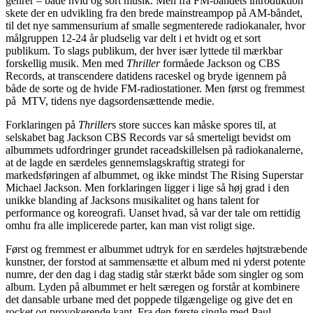
genrer – både hvid og sort musik. Men fra FM-båndets introduktion
skete der en udvikling fra den brede mainstreampop på AM-båndet,
til det nye sammensurium af smalle segmenterede radiokanaler, hvor
målgruppen 12-24 år pludselig var delt i et hvidt og et sort
publikum. To slags publikum, der hver især lyttede til mærkbar
forskellig musik. Men med
Thriller
formåede Jackson og CBS
Records, at transcendere datidens raceskel og bryde igennem på
både de sorte og de hvide FM-radiostationer. Men først og fremmest
på MTV, tidens nye dagsordensættende medie.
Forklaringen på
Thriller
s store succes kan måske spores til, at
selskabet bag Jackson CBS Records var så smerteligt bevidst om
albummets udfordringer grundet raceadskillelsen på radiokanalerne,
at de lagde en særdeles gennemslagskraftig strategi for
markedsføringen af albummet, og ikke mindst The Rising Superstar
Michael Jackson. Men forklaringen ligger i lige så høj grad i den
unikke blanding af Jacksons musikalitet og hans talent for
performance og koreografi. Uanset hvad, så var der tale om rettidig
omhu fra alle implicerede parter, kan man vist roligt sige.
Først og fremmest er albummet udtryk for en særdeles højtstræbende
kunstner, der forstod at sammensætte et album med ni yderst potente
numre, der den dag i dag stadig står stærkt både som singler og som
album. Lyden på albummet er helt særegen og forstår at kombinere
det dansable urbane med det poppede tilgængelige og give det en
rocket og provokerende kant. Fra den første single med Paul