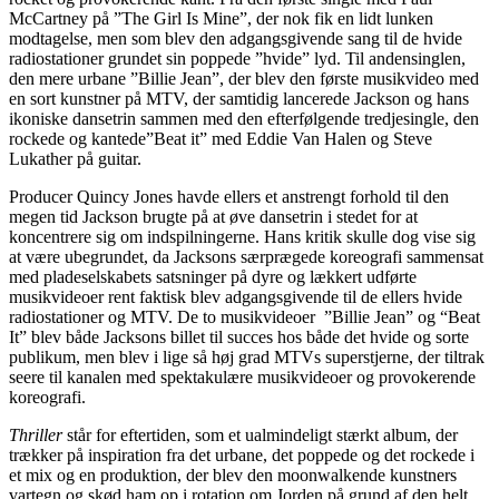
McCartney på ”The Girl Is Mine”, der nok fik en lidt lunken
modtagelse, men som blev den adgangsgivende sang til de hvide
radiostationer grundet sin poppede ”hvide” lyd. Til andensinglen,
den mere urbane ”Billie Jean”, der blev den første musikvideo med
en sort kunstner på MTV, der samtidig lancerede Jackson og hans
ikoniske dansetrin sammen med den efterfølgende tredjesingle, den
rockede og kantede”Beat it” med Eddie Van Halen og Steve
Lukather på guitar.
Producer Quincy Jones havde ellers et anstrengt forhold til den
megen tid Jackson brugte på at øve dansetrin i stedet for at
koncentrere sig om indspilningerne. Hans kritik skulle dog vise sig
at være ubegrundet, da Jacksons særprægede koreografi sammensat
med pladeselskabets satsninger på dyre og lækkert udførte
musikvideoer rent faktisk blev adgangsgivende til de ellers hvide
radiostationer og MTV. De to musikvideoer ”Billie Jean” og “Beat
It” blev både Jacksons billet til succes hos både det hvide og sorte
publikum, men blev i lige så høj grad MTVs superstjerne, der tiltrak
seere til kanalen med spektakulære musikvideoer og provokerende
koreografi.
Thriller
står for eftertiden, som et ualmindeligt stærkt album, der
trækker på inspiration fra det urbane, det poppede og det rockede i
et mix og en produktion, der blev den moonwalkende kunstners
vartegn og skød ham op i rotation om Jorden på grund af den helt