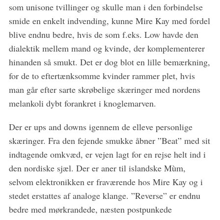
som unisone tvillinger og skulle man i den forbindelse
smide en enkelt indvending, kunne Mire Kay med fordel
blive endnu bedre, hvis de som f.eks. Low havde den
dialektik mellem mand og kvinde, der komplementerer
hinanden så smukt. Det er dog blot en lille bemærkning,
for de to eftertænksomme kvinder rammer plet, hvis
man går efter sarte skrøbelige skæringer med nordens
melankoli dybt forankret i knoglemarven.
Der er ups and downs igennem de elleve personlige
skæringer. Fra den fejende smukke åbner ”Beat” med sit
indtagende omkvæd, er vejen lagt for en rejse helt ind i
den nordiske sjæl. Der er aner til islandske Mùm,
selvom elektronikken er fraværende hos Mire Kay og i
stedet erstattes af analoge klange. ”Reverse” er endnu
bedre med mørkrandede, næsten postpunkede