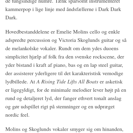
de tungsindige numre. Tænk sparsomt instrumenteret
e
kammerpop i lige linje med åndsfællerne i Dark Dark
a
r
Dark.
c
h
Hovedbestanddelene er Emelie Molins cello og enkle
f
adspredte percussion og Victoria Skoglunds guitar og så
o
de melankolske vokaler. Rundt om dem ydes duoens
r
:
simplicitet hjælp af folk fra den svenske rockscene, der
yder bistand i kraft af piano, bas og en lap steel guitar,
der assisterer yderligere til det karakteristisk vemodige
lydbillede. At
A Rising Tide Lifts All Boats
er asketisk
er ligegyldigt, for de minimale melodier lever højt på en
rund og detaljeret lyd, der fanger ethvert tonalt anslag
og gør udspillet rigt på stemninger og en udpræget
nordic feel.
Molins og Skoglunds vokaler smyger sig om hinanden,