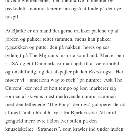
hovedingredienserne, men meditative momenter og
psykedeliske atmosfærer er nu også at finde på det nye
udspil.
At Bjarke er en mand der gerne trækker pælene op af
jorden og pakker teltet sammen, mens han pakker
rygsækken og putter den på nakken, høres og ses
tydeligt på The Migrants historie som band. Med et ben
i USA og et i Danmark, er man nødt til at være mobil
og omskiftelig, og det afspejler pladen
Beads
også. Her
møder vi “american way to rock” på numret “Ask The
Current” der med et højt tempo og kor, markerer sig
som en af skivens mest medrivende numre, sammen
med den letbenede “The Pony” der også galoperer derud
af med “uhh uhh uhh” røst fra Bjarkes side. Vi er til
gengæld mere ovre i Bon Iver stilen på den
knuselskelige “Strangers”, som kravler ind under huden