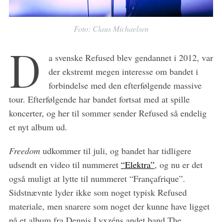
S
e
a
Foto: Claus Michaelsen
r
D
c
a svenske Refused blev gendannet i 2012, var
h
der ekstremt megen interesse om bandet i
f
o
forbindelse med den efterfølgende massive
r
tour. Efterfølgende har bandet fortsat med at spille
:
koncerter, og her til sommer sender Refused så endelig
et nyt album ud.
Freedom
udkommer til juli, og bandet har tidligere
udsendt en video til nummeret
“Elektra”
, og nu er det
også muligt at lytte til nummeret “Françafrique”.
Sidstnævnte lyder ikke som noget typisk Refused
materiale, men snarere som noget der kunne have ligget
på et album fra Dennis Lyxzéns andet band The