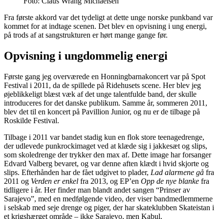
Foto: Claus Wrang Michaelsen
Fra første akkord var det tydeligt at dette unge norske punkband var
kommet for at indtage scenen. Det blev en opvisning i ung energi,
på trods af at sangstrukturen er hørt mange gange før.
Opvisning i ungdommelig energi
Første gang jeg overværede en Honningbarnakoncert var på Spot
Festival i 2011, da de spillede på Ridehusets scene. Her blev jeg
øjeblikkeligt blæst væk af det unge talentfulde band, der skulle
introduceres for det danske publikum. Samme år, sommeren 2011,
blev det til en koncert på Pavillion Junior, og nu er de tilbage på
Roskilde Festival.
Tilbage i 2011 var bandet stadig kun en flok store teenagedrenge,
der udlevede punkrockimaget ved at klæde sig i jakkesæt og slips,
som skoledrenge der trykker den max af. Dette image har forsanger
Edvard Valberg bevaret, og var denne aften klædt i hvid skjorte og
slips. Efterhånden har de fået udgivet to plader,
Lad alarmene gå
fra
2011 og
Verden er enkel
fra 2013, og EP’en
Opp de nye blanke
fra
tidligere i år. Her finder man blandt andet sangen “Prinser av
Sarajevo”, med en medfølgende video, der viser bandmedlemmerne
i selskab med seje drenge og piger, der har skateklubben Skateistan i
et krigshærget område – ikke Sarajevo, men Kabul.