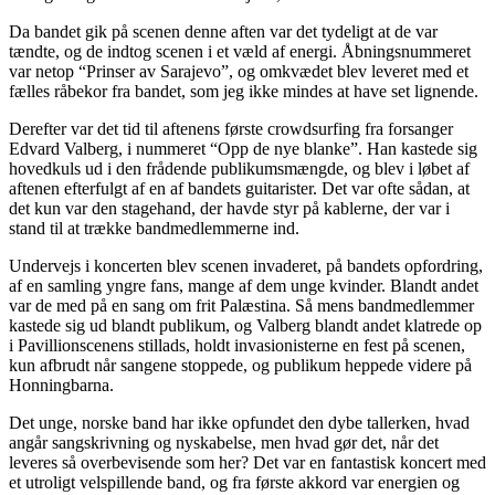
Da bandet gik på scenen denne aften var det tydeligt at de var
tændte, og de indtog scenen i et væld af energi. Åbningsnummeret
var netop “Prinser av Sarajevo”, og omkvædet blev leveret med et
fælles råbekor fra bandet, som jeg ikke mindes at have set lignende.
Derefter var det tid til aftenens første crowdsurfing fra forsanger
Edvard Valberg, i nummeret “Opp de nye blanke”. Han kastede sig
hovedkuls ud i den frådende publikumsmængde, og blev i løbet af
aftenen efterfulgt af en af bandets guitarister. Det var ofte sådan, at
det kun var den stagehand, der havde styr på kablerne, der var i
stand til at trække bandmedlemmerne ind.
Undervejs i koncerten blev scenen invaderet, på bandets opfordring,
af en samling yngre fans, mange af dem unge kvinder. Blandt andet
var de med på en sang om frit Palæstina. Så mens bandmedlemmer
kastede sig ud blandt publikum, og Valberg blandt andet klatrede op
i Pavillionscenens stillads, holdt invasionisterne en fest på scenen,
kun afbrudt når sangene stoppede, og publikum heppede videre på
Honningbarna.
Det unge, norske band har ikke opfundet den dybe tallerken, hvad
angår sangskrivning og nyskabelse, men hvad gør det, når det
leveres så overbevisende som her? Det var en fantastisk koncert med
et utroligt velspillende band, og fra første akkord var energien og