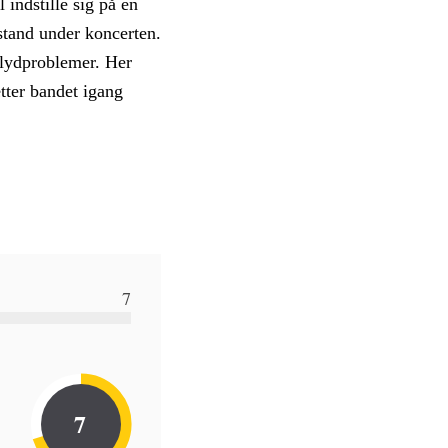
indstille sig på en
lstand under koncerten.
 lydproblemer. Her
tter bandet igang
7
7