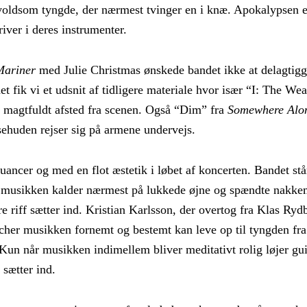
 voldsom tyngde, der nærmest tvinger en i knæ. Apokalypsen 
iver i deres instrumenter.
Mariner
med Julie Christmas ønskede bandet ikke at delagtigg
det fik vi et udsnit af tidligere materiale hvor især “I: The 
 magtfuldt afsted fra scenen. Også “Dim” fra
Somewhere Alo
åsehuden rejser sig på armene undervejs.
nuancer og med en flot æstetik i løbet af koncerten. Bandet stå
g musikken kalder nærmest på lukkede øjne og spændte nakke
e riff sætter ind. Kristian Karlsson, der overtog fra Klas Ryd
tcher musikken fornemt og bestemt kan leve op til tyngden fra
. Kun når musikken indimellem bliver meditativt rolig løjer gui
 sætter ind.