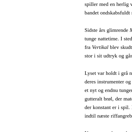
spiller med en herlig
S
bandet ondskabsfuldt r
e
a
Sidste års glimrende
r
c
tunge nattetime. I ste
h
fra
Vertikal
blev skudt
f
stor i sit udtryk og g
o
r
:
Lyset var holdt i grå 
deres instrumenter o
et nyt og endnu tunger
gutteralt brøl, der ma
der konstant er i spil
indtil næste riffangreb