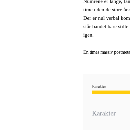
Numrene er lange, lan
time uden de store ånd
Der er nul verbal kom
står bandet bare still
igen.
En times massiv postmetal
Karakter
Karakter