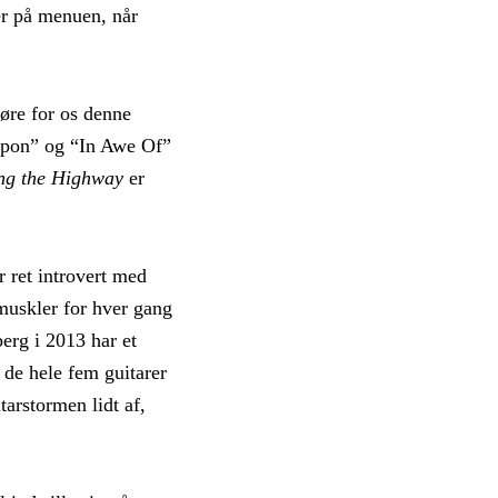
er på menuen, når
øre for os denne
Weapon” og “In Awe Of”
ng the Highway
er
r ret introvert med
muskler for hver gang
berg i 2013 har et
 de hele fem guitarer
tarstormen lidt af,