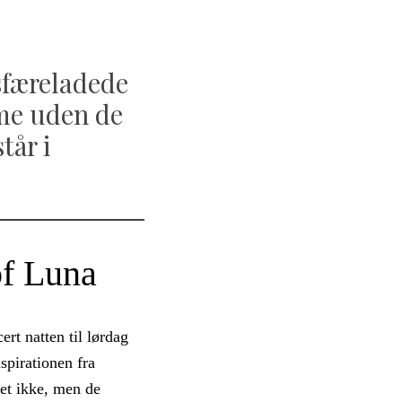
sfæreladede
ime uden de
tår i
of Luna
rt natten til lørdag
spirationen fra
et ikke, men de