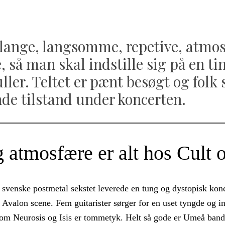
lange, langsomme, repetive, atmo
 så man skal indstille sig på en t
ler. Teltet er pænt besøgt og folk s
de tilstand under koncerten.
 atmosfære er alt hos Cult 
svenske postmetal sekstet leverede en tung og dystopisk konce
 Avalon scene. Fem guitarister sørger for en uset tyngde og in
som Neurosis og Isis er tommetyk. Helt så gode er Umeå band