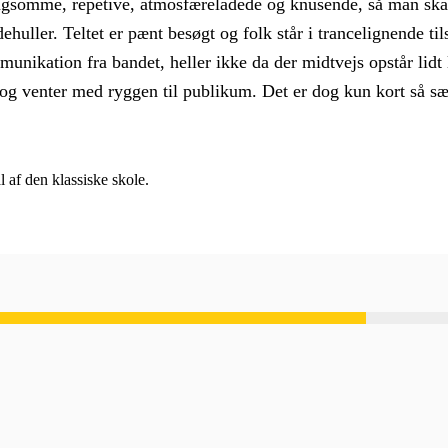
gsomme, repetive, atmosfæreladede og knusende, så man skal 
ehuller. Teltet er pænt besøgt og folk står i trancelignende ti
munikation fra bandet, heller ikke da der midtvejs opstår lidt
e og venter med ryggen til publikum. Det er dog kun kort så sæ
 af den klassiske skole.