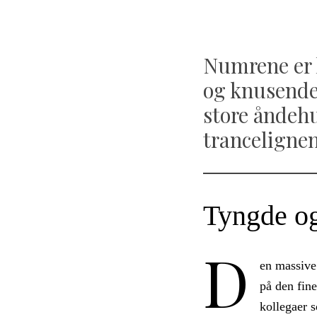
Numrene er 
og knusende,
store åndehul
trancelignen
Tyngde og
D
en massive 
på den fine
kollegaer 