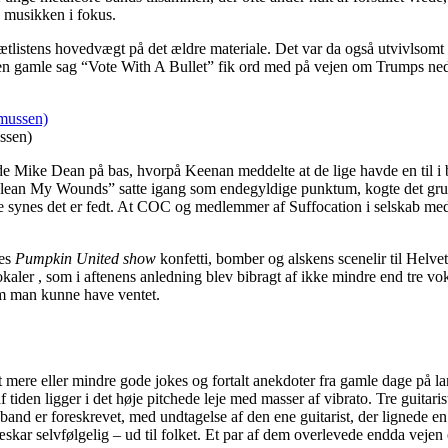
g musikken i fokus.
 sætlistens hovedvægt på det ældre materiale. Det var da også utvivlso
en gamle sag “Vote With A Bullet” fik ord med på vejen om Trumps nede
ssen)
e Mike Dean på bas, hvorpå Keenan meddelte at de lige havde en til i b
 “Clean My Wounds” satte igang som endegyldige punktum, kogte det gru
di de synes det er fedt. At COC og medlemmer af Suffocation i selskab m
res
Pumpkin United show
konfetti, bomber og alskens scenelir til Helv
okaler , som i aftenens anledning blev bibragt af ikke mindre end tre vok
om man kunne have ventet.
mere eller mindre gode jokes og fortalt anekdoter fra gamle dage på lan
af tiden ligger i det høje pitchede leje med masser af vibrato. Tre guita
et band er foreskrevet, med undtagelse af den ene guitarist, der lignede
ar selvfølgelig – ud til folket. Et par af dem overlevede endda vejen ov