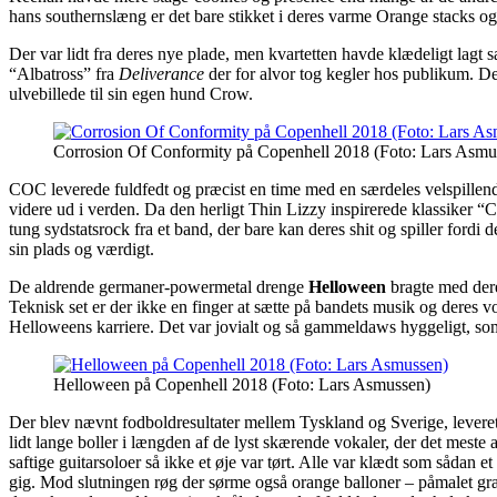
hans southernslæng er det bare stikket i deres varme Orange stacks o
Der var lidt fra deres nye plade, men kvartetten havde klædeligt lagt
“Albatross” fra
Deliverance
der for alvor tog kegler hos publikum. D
ulvebillede til sin egen hund Crow.
Corrosion Of Conformity på Copenhell 2018 (Foto: Lars Asmu
COC leverede fuldfedt og præcist en time med en særdeles velspillend
videre ud i verden. Da den herligt Thin Lizzy inspirerede klassiker
tung sydstatsrock fra et band, der bare kan deres shit og spiller for
sin plads og værdigt.
De aldrende germaner-powermetal drenge
Helloween
bragte med de
Teknisk set er der ikke en finger at sætte på bandets musik og deres v
Helloweens karriere. Det var jovialt og så gammeldaws hyggeligt, s
Helloween på Copenhell 2018 (Foto: Lars Asmussen)
Der blev nævnt fodboldresultater mellem Tyskland og Sverige, leveret 
lidt lange boller i længden af de lyst skærende vokaler, der det meste 
saftige guitarsoloer så ikke et øje var tørt. Alle var klædt som sådan 
gig. Mod slutningen røg der sørme også orange balloner – påmalet græsk