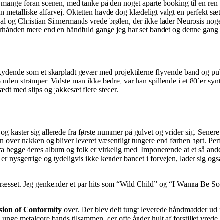
 mange foran scenen, med tanke på den noget aparte booking til en ren 
n metalliske alfarvej. Oktetten havde dog klædeligt valgt en perfekt sæt
l og Christian Sinnermands vrede brølen, der ikke lader Neurosis noget
terhånden mere end en håndfuld gange jeg har set bandet og denne gang 
skydende som et skarpladt gevær med projektilerne flyvende band og p
 uden strømper. Vidste man ikke bedre, var han spillende i et 80´er sy
ædt med slips og jakkesæt flere steder.
og kaster sig allerede fra første nummer på gulvet og vrider sig. Sene
n over nakken og bliver leveret væsentligt tungere end førhen hørt. Perfe
 fra begge deres album og folk er virkelig med. Imponerende at et så an
r nysgerrige og tydeligvis ikke kender bandet i forvejen, lader sig o
på græsset. Jeg genkender et par hits som “Wild Child” og “I Wanna Be S
sion of Conformity
over. Der blev delt tungt leverede håndmadder ud
ge metalcore bands tilsammen, der ofte ånder hult af forstillet vrede,