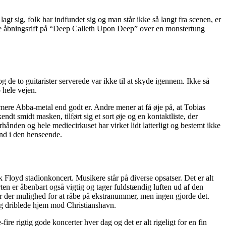
t sig, folk har indfundet sig og man står ikke så langt fra scenen, er
de åbningsriff på “Deep Calleth Upon Deep” over en monstertung
 de to guitarister serverede var ikke til at skyde igennem. Ikke så
 hele vejen.
mere Abba-metal end godt er. Andre mener at få øje på, at Tobias
dt smidt masken, tilført sig et sort øje og en kontaktliste, der
nden og hele mediecirkuset har virket lidt latterligt og bestemt ikke
and i den henseende.
Floyd stadionkoncert. Musikere står på diverse opsatser. Det er alt
ten er åbenbart også vigtig og tager fuldstændig luften ud af den
var der mulighed for at råbe på ekstranummer, men ingen gjorde det.
 og driblede hjem mod Christianshavn.
e rigtig gode koncerter hver dag og det er alt rigeligt for en fin