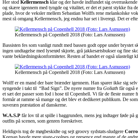
Her stod
Kellermensch
klar og der havde indfundet sig overraskende
og skære igennem med tyngde og vitalitet, er det et pænt stykke fra de
plade, hvor de veksler mellem Sebastian Wolffs rene melankolske voka
mest rå omgang Kellermensch, jeg endnu har set i liveregi. Det er ef
Kellermensch på Copenhell 2018 (Foto: Lars Asmussen)
Bassisten fes som vanligt rundt med bassen godt oppe under brystet 
ingen undtagelse med lyserød skjorte, grå jakkesætsbukser og fine sko
vante beklædningskonformiteter. Resten af bandet er også ulasteligt kl
Kellermensch på Copenhell 2018 (Foto: Lars Asmussen)
Wolff er en mand der bare brænder igennem. Han sparer ikke sig selv 
syngende i takt til “Bad Sign”. De nyere numre fra
Goliath
får også e
et sæt der passer som fod i hose til Copenhell. Vi får de fleste numre
formår at ramme så mange og det blev et dedikeret publikum. De som e
suveræn præstation af danskerne.
W.A.S.P
får lov til at spille i baggrunden, mens jeg indtager føde 
outfits på scenen, som genren foreskriver.
Heldigvis tog de møgbeskidte og sejt groovy sydstats-sludgere
Corro
Keenan havde mere stage-coolnes og presence end mange af de andre un