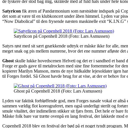
de tyskere der stod bag mig, skrålede med af fuld hals under hele kon
Satyricon
fik æren af Pandæmonium som næstsidste indspark på Copenhel
det som at være til en klubkoncert under åben himmel. Lyden var pi
“Now Diabolical” til den frysende næsten maskinelle exit “K.I.N.G” s
Satyrlicon på Copenhell 2018 (Foto: Lars Asmussen)
Satyrs røst med sit sært gnækkende udtryk er måske ikke for alle, men 
meget snak og pis mellem numrene, hvor det ene nummer afløste det ande
Ghost
skulle lukke hovedscenen Helveti og det er i sandhed et band d
Forge er guds gave til metalrocken med sine fine fornemmelse for den st
kopierer Marilyn Manson, mens de nye hidkaldte lejesoldater igen har 
til Forges fordel. Så Ghost havde brug for at vise, at der er behov fo
Ghost på Copenhell 2018 (Foto: Lars Asmussen)
Lyden var faktisk forbløffende god, men Forges nasale vokal er altså 
sammen vældig flot koreograferet, men også underligt sterilt og fortæn
smule vitalitet, der indimellem stikker sit fjæs frem. Det hele er bar
Måske folk bare var trætte ovenpå en lang festival, der lakkede mod 
Copenhell 2018 blev en festival der bød på et noget tyndt program. Mås