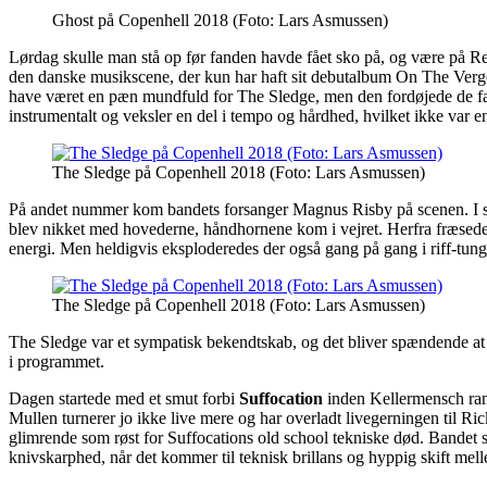
Ghost på Copenhell 2018 (Foto: Lars Asmussen)
Lørdag skulle man stå op før fanden havde fået sko på, og være på R
den danske musikscene, der kun har haft sit debutalbum On The Verg
have været en pæn mundfuld for The Sledge, men den fordøjede de f
instrumentalt og veksler en del i tempo og hårdhed, hvilket ikke var e
The Sledge på Copenhell 2018 (Foto: Lars Asmussen)
På andet nummer kom bandets forsanger Magnus Risby på scenen. I s
blev nikket med hovederne, håndhornene kom i vejret. Herfra fræsede 
energi. Men heldigvis eksploderedes der også gang på gang i riff-tung
The Sledge på Copenhell 2018 (Foto: Lars Asmussen)
The Sledge var et sympatisk bekendtskab, og det bliver spændende at f
i programmet.
Dagen startede med et smut forbi
Suffocation
inden Kellermensch ramt
Mullen turnerer jo ikke live mere og har overladt livegerningen til R
glimrende som røst for Suffocations old school tekniske død. Bandet
knivskarphed, når det kommer til teknisk brillans og hyppig skift mell