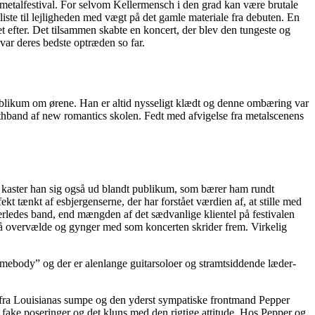
metalfestival. For selvom Kellermensch i den grad kan være brutale
liste til lejligheden med vægt på det gamle materiale fra debuten. En
 efter. Det tilsammen skabte en koncert, der blev den tungeste og
var deres bedste optræden so far.
ublikum om ørene. Han er altid nysseligt klædt og denne ombæring var
nthband af new romantics skolen. Fedt med afvigelse fra metalscenens
re kaster han sig også ud blandt publikum, som bærer ham rundt
kt tænkt af esbjergenserne, der har forstået værdien af, at stille med
derledes band, end mængden af det sædvanlige klientel på festivalen
gså overvælde og gynger med som koncerten skrider frem. Virkelig
omebody” og der er alenlange guitarsoloer og stramtsiddende læder-
 fra Louisianas sumpe og den yderst sympatiske frontmand Pepper
 fake poseringer og det kluns med den rigtige attitude. Hos Pepper og