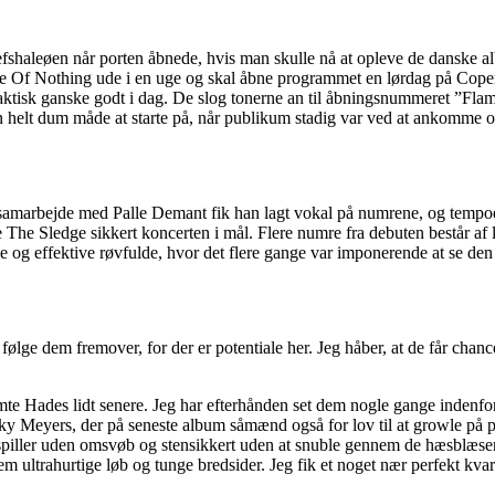
efshaleøen når porten åbnede, hvis man skulle nå at opleve de danske 
e Of Nothing ude i en uge og skal åbne programmet en lørdag på Copen
aktisk ganske godt i dag. De slog tonerne an til åbningsnummeret ”Fl
n helt dum måde at starte på, når publikum stadig var ved at ankomme og 
amarbejde med Palle Demant fik han lagt vokal på numrene, og tempoe
The Sledge sikkert koncerten i mål. Flere numre fra debuten består af
e og effektive røvfulde, hvor det flere gange var imponerende at se den 
ølge dem fremover, for der er potentiale her. Jeg håber, at de får cha
e Hades lidt senere. Jeg har efterhånden set dem nogle gange indenfor 
icky Meyers, der på seneste album såmænd også for lov til at growle på p
 spiller uden omsvøb og stensikkert uden at snuble gennem de hæsblæse
em ultrahurtige løb og tunge bredsider. Jeg fik et noget nær perfekt kva