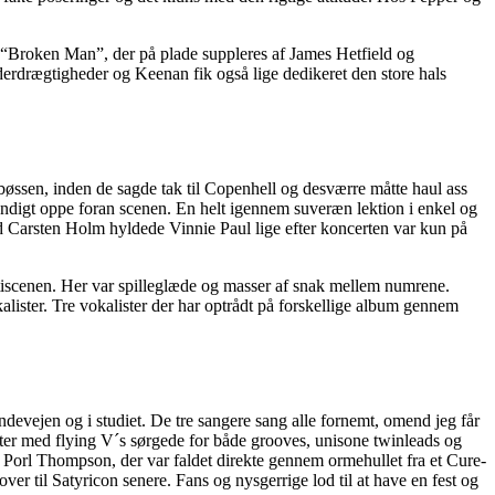
mt “Broken Man”, der på plade suppleres af James Hetfield og
rdrægtigheder og Keenan fik også lige dedikeret den store hals
øssen, inden de sagde tak til Copenhell og desværre måtte haul ass
ndigt oppe foran scenen. En helt igennem suveræn lektion i enkel og
ed Carsten Holm hyldede Vinnie Paul lige efter koncerten var kun på
etiscenen. Her var spilleglæde og masser af snak mellem numrene.
alister. Tre vokalister der har optrådt på forskellige album gennem
devejen og i studiet. De tre sangere sang alle fornemt, omend jeg får
rister med flying V´s sørgede for både grooves, unisone twinleads og
 en Porl Thompson, der var faldet direkte gennem ormehullet fra et Cure-
er til Satyricon senere. Fans og nysgerrige lod til at have en fest og