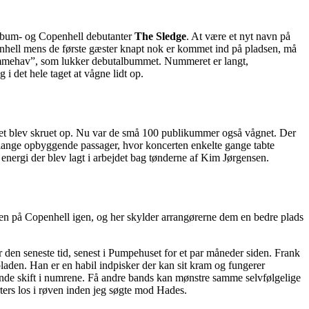
album- og Copenhell debutanter
The Sledge
. At være et nyt navn på
hell mens de første gæster knapt nok er kommet ind på pladsen, må
ammehav”, som lukker debutalbummet. Nummeret er langt,
i det hele taget at vågne lidt op.
t blev skruet op. Nu var de små 100 publikummer også vågnet. Der
 lange opbyggende passager, hvor koncerten enkelte gange tabte
energi der blev lagt i arbejdet bag tønderne af Kim Jørgensen.
ncen på Copenhell igen, og her skylder arrangørerne dem en bedre plads
den seneste tid, senest i Pumpehuset for et par måneder siden. Frank
laden. Han er en habil indpisker der kan sit kram og fungerer
nde skift i numrene. Få andre bands kan mønstre samme selvfølgelige
rters los i røven inden jeg søgte mod Hades.