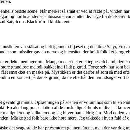
certen.
ls bedste scene. Når mørket så småt er ved at falde på, vinden har lag
ssegod og nordmændenes entusiasme var smittende. Lige fra de skæren
ad Satyricons Black´n´roll klokkerent.
musikken var stålsat og helt igennem i fjæset og den time Satyr, Frost og
t som missiler gav en nerve og intensitet, der holdt folk i et jerngreb
er er delte meninger om. Mange mener det er et tegneserieband, der er 
ore grandiose melodi pakket ind i lidt pigtråd. Forge selv har som beken
fået smækket en maske på. Mystikken er det derfor så som så med efterhå
r endnu en koncert på dansk grund, da de efterhånden har udsuget vort l
et gevaldigt minus. Opsætningen på scenen er voluminøs som til en Pink 
kt. En alenlang præsentation af de forskellige Ghouls midtvejs i koncer
e for manipuleret og kalkuleret og jeg bliver bare aldrig fan. Mod enden 
enden. Måske gad folk bare ikke høre mere. Jeg takkede i hvert fald af
ke det svageste de har præsenteret gennem årene, men der var dog tre-fir