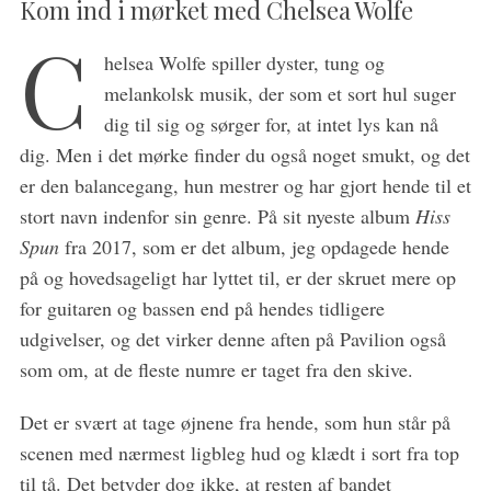
Kom ind i mørket med Chelsea Wolfe
C
helsea Wolfe spiller dyster, tung og
melankolsk musik, der som et sort hul suger
dig til sig og sørger for, at intet lys kan nå
dig. Men i det mørke finder du også noget smukt, og det
er den balancegang, hun mestrer og har gjort hende til et
stort navn indenfor sin genre. På sit nyeste album
Hiss
Spun
fra 2017, som er det album, jeg opdagede hende
på og hovedsageligt har lyttet til, er der skruet mere op
for guitaren og bassen end på hendes tidligere
udgivelser, og det virker denne aften på Pavilion også
som om, at de fleste numre er taget fra den skive.
Det er svært at tage øjnene fra hende, som hun står på
S
e
scenen med nærmest ligbleg hud og klædt i sort fra top
a
til tå. Det betyder dog ikke, at resten af bandet