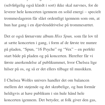
r
(selvfølgelig også klædt i sort) ikke skal nævnes, for de
c
leverer hele koncerten igennem en solid energi – specielt
h
f
trommeslageren får slået ordentligt igennem som om, at
o
hun har gang i en djævleuddrivelse på trommesættet.
r
:
Det er også førnævnte album
Hiss Spun,
som får lov til
at sætte koncerten i gang, i form af de første tre numre
på pladen, “Spun, “16 Psyche” og “Vex” – en perfekt
start både på pladen og på koncerten. Herefter får vi
første anerkendelse af publikummet, hvor Chelsea lige
hilser på os, og så er det ellers tilbage til musikken.
I Chelsea Wolfes univers handler det om balancen
mellem det støjende og det skrøbelige, og hun formår
heldigvis at have publikum i sin hule hånd hele
koncerten igennem. Det betyder, at folk giver den gas,