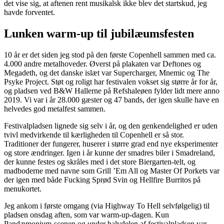
det vise sig, at aftenen rent musikalsk ikke blev det startskud, jeg
havde forventet.
Lunken warm-up til jubilæumsfesten
10 år er det siden jeg stod på den første Copenhell sammen med ca.
4.000 andre metalhoveder. Øverst på plakaten var Deftones og
Megadeth, og det danske islæt var Supercharger, Mnemic og The
Psyke Project. Støt og roligt har festivalen vokset sig større år for år,
og pladsen ved B&W Hallerne på Refshaleøen fylder lidt mere anno
2019. Vi var i år 28.000 gæster og 47 bands, der igen skulle have en
helvedes god metalfest sammen.
Festivalpladsen lignede sig selv i år, og den genkendelighed er uden
tvivl medvirkende til kærligheden til Copenhell er så stor.
Traditioner der fungerer, huserer i større grad end nye eksperimenter
og store ændringer. Igen i år kunne der smadres biler i Smadreland,
der kunne festes og skråles med i det store Biergarten-telt, og
madboderne med navne som Grill ’Em All og Master Of Porkets var
der igen med både Fucking Sprød Svin og Hellfire Burritos på
menukortet.
Jeg ankom i første omgang (via Highway To Hell selvfølgelig) til
pladsen onsdag aften, som var warm-up-dagen. Kun
Pandæmonium-scenen og under halvdelen af festivalpladsen var