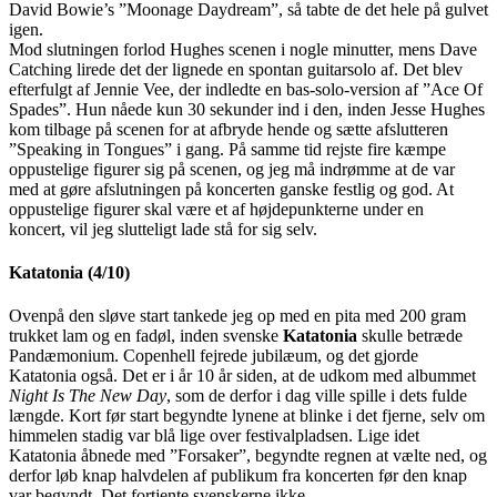
David Bowie’s ”Moonage Daydream”, så tabte de det hele på gulvet
igen.
Mod slutningen forlod Hughes scenen i nogle minutter, mens Dave
Catching lirede det der lignede en spontan guitarsolo af. Det blev
efterfulgt af Jennie Vee, der indledte en bas-solo-version af ”Ace Of
Spades”. Hun nåede kun 30 sekunder ind i den, inden Jesse Hughes
kom tilbage på scenen for at afbryde hende og sætte afslutteren
”Speaking in Tongues” i gang. På samme tid rejste fire kæmpe
oppustelige figurer sig på scenen, og jeg må indrømme at de var
med at gøre afslutningen på koncerten ganske festlig og god. At
oppustelige figurer skal være et af højdepunkterne under en
koncert, vil jeg slutteligt lade stå for sig selv.
Katatonia (4/10)
Ovenpå den sløve start tankede jeg op med en pita med 200 gram
trukket lam og en fadøl, inden svenske
Katatonia
skulle betræde
Pandæmonium. Copenhell fejrede jubilæum, og det gjorde
Katatonia også. Det er i år 10 år siden, at de udkom med albummet
Night Is The New Day
, som de derfor i dag ville spille i dets fulde
længde. Kort før start begyndte lynene at blinke i det fjerne, selv om
himmelen stadig var blå lige over festivalpladsen. Lige idet
Katatonia åbnede med ”Forsaker”, begyndte regnen at vælte ned, og
derfor løb knap halvdelen af publikum fra koncerten før den knap
var begyndt. Det fortjente svenskerne ikke.