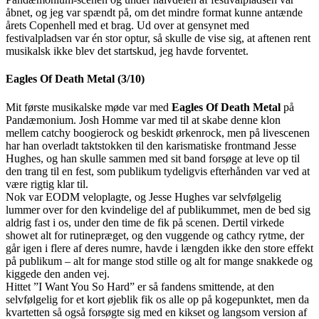
åbnet, og jeg var spændt på, om det mindre format kunne antænde
årets Copenhell med et brag. Ud over at gensynet med
festivalpladsen var én stor optur, så skulle de vise sig, at aftenen rent
musikalsk ikke blev det startskud, jeg havde forventet.
Eagles Of Death Metal (3/10)
Mit første musikalske møde var med
Eagles Of Death Metal
på
Pandæmonium. Josh Homme var med til at skabe denne klon
mellem catchy boogierock og beskidt ørkenrock, men på livescenen
har han overladt taktstokken til den karismatiske frontmand Jesse
Hughes, og han skulle sammen med sit band forsøge at leve op til
den trang til en fest, som publikum tydeligvis efterhånden var ved at
være rigtig klar til.
Nok var EODM veloplagte, og Jesse Hughes var selvfølgelig
lummer over for den kvindelige del af publikummet, men de bed sig
aldrig fast i os, under den time de fik på scenen. Dertil virkede
showet alt for rutinepræget, og den vuggende og cathcy rytme, der
går igen i flere af deres numre, havde i længden ikke den store effekt
på publikum – alt for mange stod stille og alt for mange snakkede og
kiggede den anden vej.
Hittet ”I Want You So Hard” er så fandens smittende, at den
selvfølgelig for et kort øjeblik fik os alle op på kogepunktet, men da
kvartetten så også forsøgte sig med en kikset og langsom version af