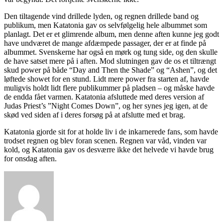
Den tiltagende vind drillede lyden, og regnen drillede band og
publikum, men Katatonia gav os selvfølgelig hele albummet som
planlagt. Det er et glimrende album, men denne aften kunne jeg godt
have undværet de mange afdæmpede passager, der er at finde på
albummet. Svenskerne har også en mørk og tung side, og den skulle
de have satset mere på i aften. Mod slutningen gav de os et tiltrængt
skud power på både “Day and Then the Shade” og “Ashen”, og det
løftede showet for en stund. Lidt mere power fra starten af, havde
muligvis holdt lidt flere publikummer på pladsen – og måske havde
de endda fået varmen. Katatonia afsluttede med deres version af
Judas Priest’s ”Night Comes Down”, og her synes jeg igen, at de
skød ved siden af i deres forsøg på at afslutte med et brag.
Katatonia gjorde sit for at holde liv i de inkarnerede fans, som havde
trodset regnen og blev foran scenen. Regnen var våd, vinden var
kold, og Katatonia gav os desværre ikke det helvede vi havde brug
for onsdag aften.