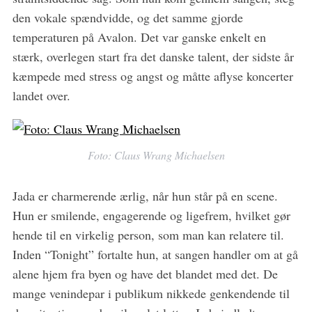
den vokale spændvidde, og det samme gjorde
temperaturen på Avalon. Det var ganske enkelt en
stærk, overlegen start fra det danske talent, der sidste år
kæmpede med stress og angst og måtte aflyse koncerter
landet over.
S
e
a
r
Foto: Claus Wrang Michaelsen
c
h
Jada er charmerende ærlig, når hun står på en scene.
f
o
Hun er smilende, engagerende og ligefrem, hvilket gør
r
hende til en virkelig person, som man kan relatere til.
:
Inden “Tonight” fortalte hun, at sangen handler om at gå
alene hjem fra byen og have det blandet med det. De
mange venindepar i publikum nikkede genkendende til