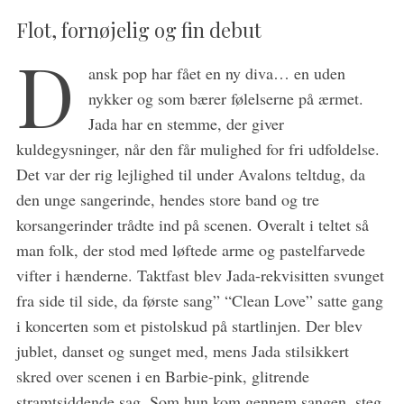
Flot, fornøjelig og fin debut
D
ansk pop har fået en ny diva… en uden
nykker og som bærer følelserne på ærmet.
Jada har en stemme, der giver
kuldegysninger, når den får mulighed for fri udfoldelse.
Det var der rig lejlighed til under Avalons teltdug, da
den unge sangerinde, hendes store band og tre
korsangerinder trådte ind på scenen. Overalt i teltet så
man folk, der stod med løftede arme og pastelfarvede
vifter i hænderne. Taktfast blev Jada-rekvisitten svunget
fra side til side, da første sang” “Clean Love” satte gang
i koncerten som et pistolskud på startlinjen. Der blev
jublet, danset og sunget med, mens Jada stilsikkert
skred over scenen i en Barbie-pink, glitrende
stramtsiddende sag. Som hun kom gennem sangen, steg