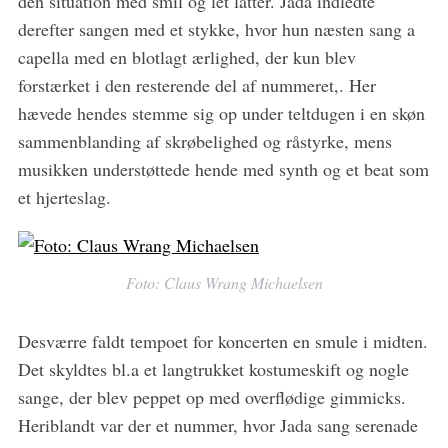
den situation med smil og let latter. Jada indledte
derefter sangen med et stykke, hvor hun næsten sang a
capella med en blotlagt ærlighed, der kun blev
forstærket i den resterende del af nummeret,. Her
hævede hendes stemme sig op under teltdugen i en skøn
sammenblanding af skrøbelighed og råstyrke, mens
musikken understøttede hende med synth og et beat som
et hjerteslag.
Foto: Claus Wrang Michaelsen
Desværre faldt tempoet for koncerten en smule i midten.
Det skyldtes bl.a et langtrukket kostumeskift og nogle
sange, der blev peppet op med overflødige gimmicks.
Heriblandt var der et nummer, hvor Jada sang serenade