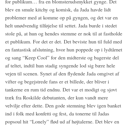
for publikum… fra en blomsterudsmykket gynge. Det
blev en smule kitchy og komisk, da Jada havde lidt
problemer med at komme op på gyngen, og det var en
helt unødvendig tilføjelse til settet. Jada burde i stedet
stole på, at hun og hendes stemme er nok til at fastholde
et publikum. For det er det. Det beviste hun til fuld med
en fantastisk afslutning, hvor hun poppede op i lydtårnet
og sang “Keep Cool” for den midterste og bagerste del
af teltet, indtil hun stadig syngende lod sig bære hele
vejen til scenen. Synet af den flydende Jada omgivet af
vifter og begejstrede fans er et billede, der bliver i
tankerne en rum tid endnu. Det var et modigt og sjovt
træk fra Roskilde debutanten, der kun vandt mere
velvilje efter dette. Den gode stemning blev igen banket
ind i folk med konfetti og fest, da tonerne til Jadas
popsoul hit “Lonely” flød ud af højtalerne. Det blev en