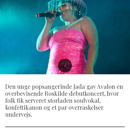
Den unge popsangerinde Jada gav Avalon en
overbevisende Roskilde debutkoncert, hvor
folk fik serveret storladen soulvokal,
konfettikanon og et par overraskelser
undervejs.