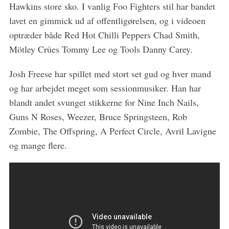
f
Hawkins store sko. I vanlig Foo Fighters stil har bandet
o
lavet en gimmick ud af offentligørelsen, og i videoen
r
optræder både Red Hot Chilli Peppers Chad Smith,
:
Mötley Crües Tommy Lee og Tools Danny Carey.
Josh Freese har spillet med stort set gud og hver mand
og har arbejdet meget som sessionmusiker. Han har
blandt andet svunget stikkerne for Nine Inch Nails,
Guns N Roses, Weezer, Bruce Springsteen, Rob
Zombie, The Offspring, A Perfect Circle, Avril Lavigne
og mange flere.