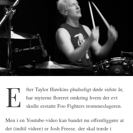
E
fter Taylor Hawkins pludseligt døde sidste år,
S
har myterne floreret omkring hvem der evt
e
skulle erstatte Foo Fighters trommeslageren.
a
r
Men i en Youtube-video kan bandet nu offentliggøre at
c
det (indtil videre) er Josh Freese. der skal træde i
h