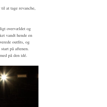
til at tage revanche,
igt overvældet og
lket vandt hende en
erede outfits, og
 start på aftenen.
 med på den idé.