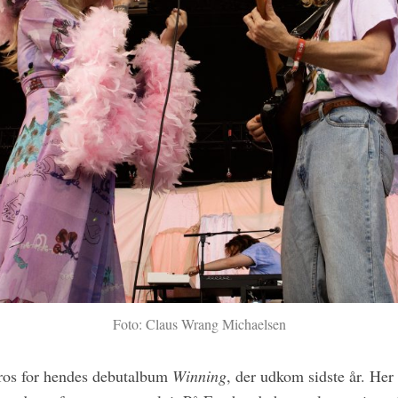
Foto: Claus Wrang Michaelsen
ros for hendes debutalbum
Winning
, der udkom sidste år. He