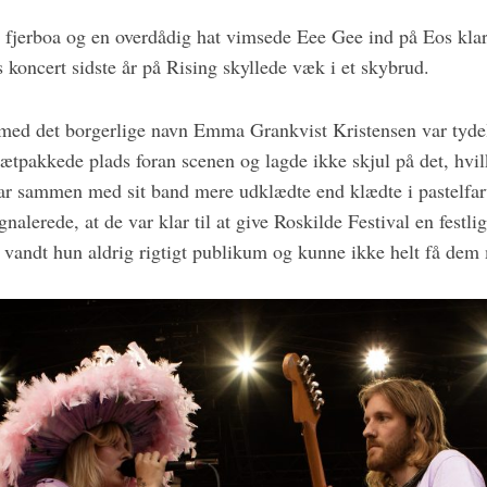
 fjerboa og en overdådig hat vimsede Eee Gee ind på Eos klar 
s koncert sidste år på Rising skyllede væk i et skybrud.
med det borgerlige navn Emma Grankvist Kristensen var tydel
tætpakkede plads foran scenen og lagde ikke skjul på det, hvi
var sammen med sit band mere udklædte end klædte i pastelfarv
nalerede, at de var klar til at give Roskilde Festival en festlig
vandt hun aldrig rigtigt publikum og kunne ikke helt få dem