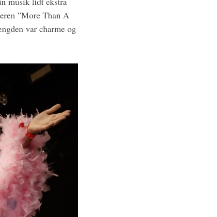
in musik lidt ekstra
ikeren ”More Than A
længden var charme og