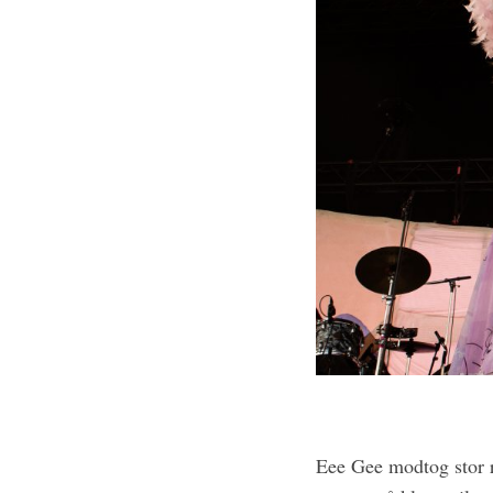
r
:
Eee Gee modtog stor 