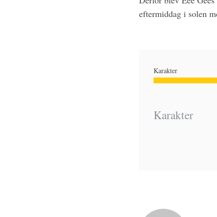
Derfor blev Eee Gees re
eftermiddag i solen me
Karakter
Karakter