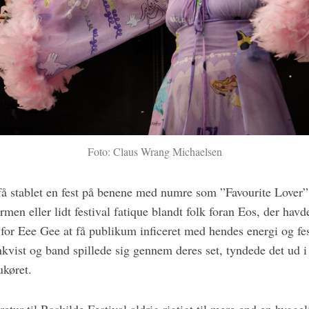
Foto: Claus Wrang Michaelsen
 få stablet en fest på benene med numre som ”Favourite Lover”
en eller lidt festival fatique blandt folk foran Eos, der havd
for Eee Gee at få publikum inficeret med hendes energi og fest
vist og band spillede sig gennem deres set, tyndede det ud i
ukøret.