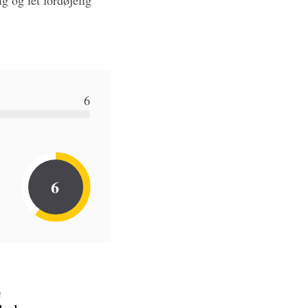
g og let fordøjelig
6
6
n