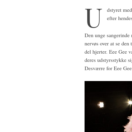
U
dstyret med
efter hende
Den unge sangerinde 
nervøs over at se den 
del hjerter. Eee Gee 
deres udstyrsstykke sig
Desværre for Eee Gee 
S
e
a
r
c
h
f
o