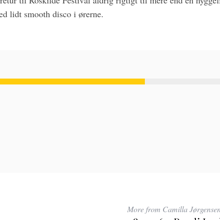
tur til Roskilde Festival aldrig rigtigt til mere end en hyggeli
d lidt smooth disco i ørerne.
More from Camilla Jørgense