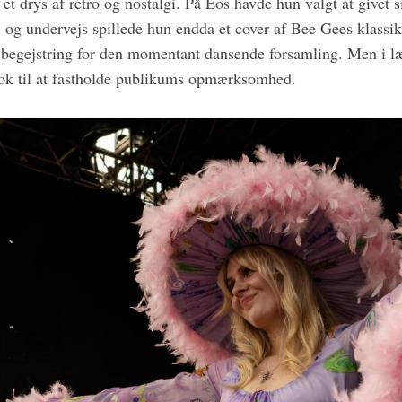
 et drys af retro og nostalgi. På Eos havde hun valgt at givet s
 og undervejs spillede hun endda et cover af Bee Gees klass
begejstring for den momentant dansende forsamling. Men i 
nok til at fastholde publikums opmærksomhed.