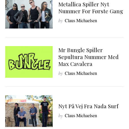
Metallica Spiller Nyt
Nummer For Første Gang
by
Claus Michaelsen
Mr Bungle Spiller
Sepultura Nummer Med
Max Cavalera
by
Claus Michaelsen
Nyt På Vej Fra Nada Surf
S
e
by
Claus Michaelsen
a
r