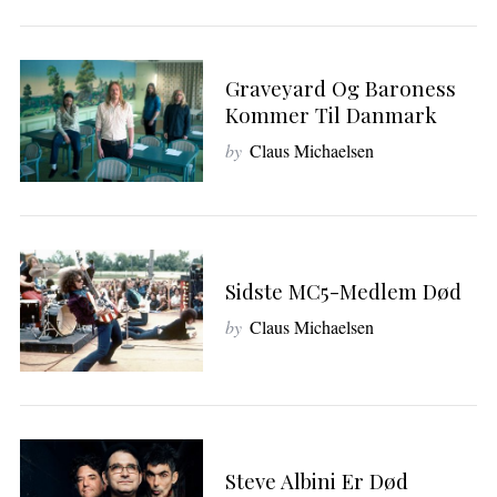
c
h
f
o
Graveyard Og Baroness
r
Kommer Til Danmark
:
by
Claus Michaelsen
Sidste MC5-Medlem Død
by
Claus Michaelsen
Steve Albini Er Død