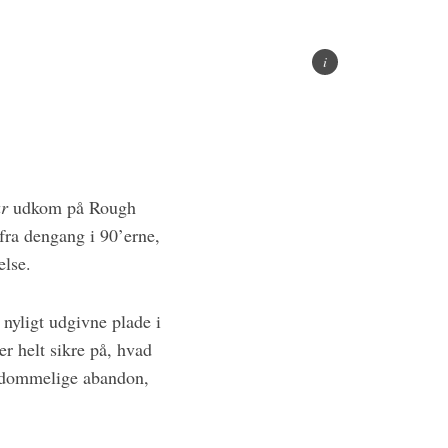
r
udkom på Rough
 fra dengang i 90’erne,
else.
nyligt udgivne plade i
er helt sikre på, hvad
ngdommelige abandon,