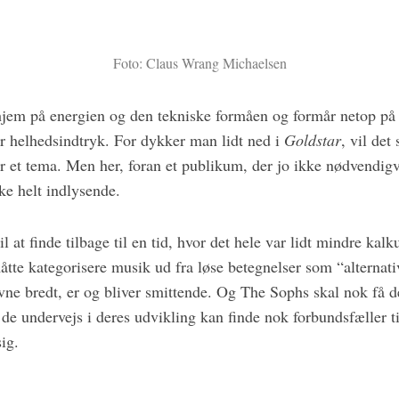
Foto: Claus Wrang Michaelsen
jem på energien og den tekniske formåen og formår netop på
or helhedsindtryk. For dykker man lidt ned i
Goldstar
, vil det 
er et tema. Men her, foran et publikum, der jo ikke nødvendig
ke helt indlysende.
 at finde tilbage til en tid, hvor det hele var lidt mindre kalku
åtte kategorisere musik ud fra løse betegnelser som “alternati
avne bredt, er og bliver smittende. Og The Sophs skal nok få d
e undervejs i deres udvikling kan finde nok forbundsfæller ti
ig.