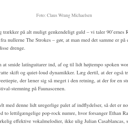
Foto: Claus Wrang Michaelsen
 trækker på alt muligt genkendeligt guld – vi taler 90’ernes
ra nullerne The Strokes – gør, at man med det samme er på d
disse drenge.
m at smide latínguitarer ind, af og til lidt højtempo spoken wo
tte skift og quiet-loud dynamikker. Læg dertil, at der også 
etiepie, der læner sig så meget i den retning, at der for en s
tival-stemning på Faunascenen.
vlt med denne lidt uregerlige palet af indflydelser, så det er n
d to lettilgængelige pop-rock numre, hvor forsanger Ethan R
virkelig effektive vokalmelodier, ikke ulig Julian Casablancas