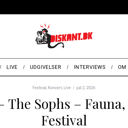
LIVE
UDGIVELSER
INTERVIEWS
OM 
Festival
,
Koncert
,
Live
juli 2, 2026
 – The Sophs – Fauna,
Festival