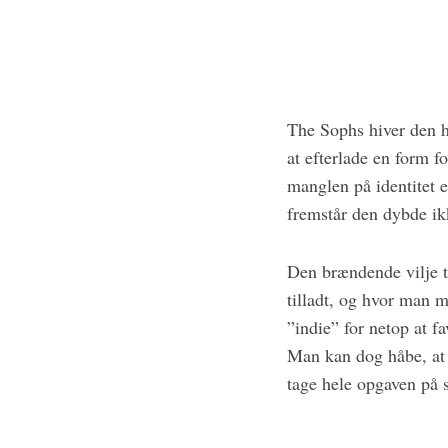
The Sophs hiver den h
at efterlade en form f
manglen på identitet 
fremstår den dybde ik
Den brændende vilje til
tilladt, og hvor man m
”indie” for netop at f
Man kan dog håbe, at d
tage hele opgaven på s