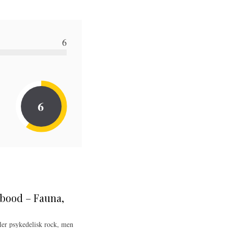
6
6
rbood – Fauna,
ler psykedelisk rock, men