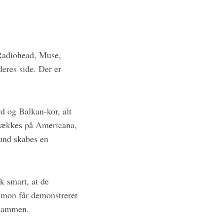
 Radiohead, Muse,
eres side. Der er
rd og Balkan-kor, alt
trækkes på Americana,
tund skabes en
ok smart, at de
amon får demonstreret
, sammen.