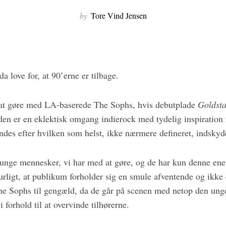
by
Tore Vind Jensen
da love for, at 90’erne er tilbage.
 at gøre med LA-baserede The Sophs, hvis debutplade
Goldsta
aden er en eklektisk omgang indierock med tydelig inspiration
ndes efter hvilken som helst, ikke nærmere defineret, indskyd
r unge mennesker, vi har med at gøre, og de har kun denne ene 
urligt, at publikum forholder sig en smule afventende og ikke 
he Sophs til gengæld, da de går på scenen med netop den u
 forhold til at overvinde tilhørerne.