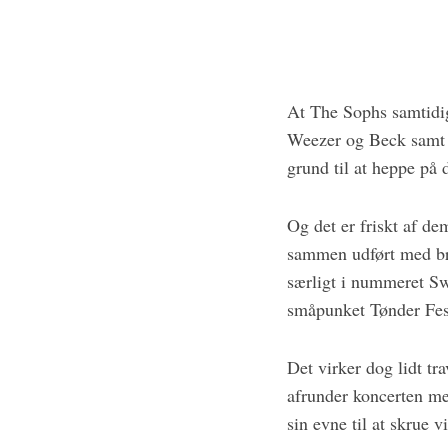
At The Sophs samtidig
Weezer og Beck samt f
S
grund til at heppe på 
e
a
r
Og det er friskt af de
c
sammen udført med bra
h
særligt i nummeret Swe
f
småpunket Tønder Fes
o
r
:
Det virker dog lidt tra
afrunder koncerten me
sin evne til at skrue 