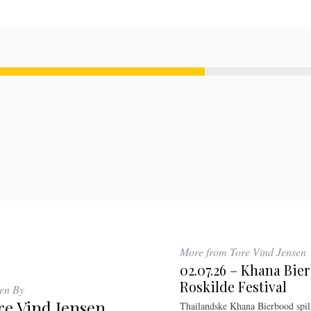
More from Tore Vind Jensen
02.07.26 – Khana Bie
Roskilde Festival
ten By
re Vind Jensen
Thailandske Khana Bierbood spil