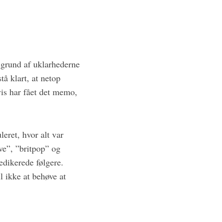
 grund af uklarhederne
stå klart, at netop
vis har fået det memo,
leret, hvor alt var
ve”, ”britpop” og
edikerede følgere.
l ikke at behøve at