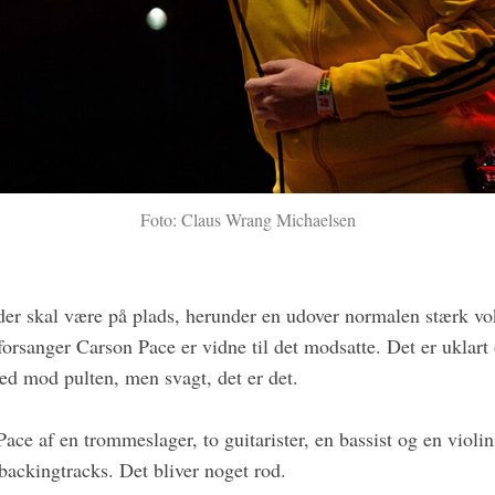
Foto: Claus Wrang Michaelsen
 der skal være på plads, herunder en udover normalen stærk vo
s forsanger Carson Pace er vidne til det modsatte. Det er ukla
ned mod pulten, men svagt, det er det.
ace af en trommeslager, to guitarister, en bassist og en violini
backingtracks. Det bliver noget rod.