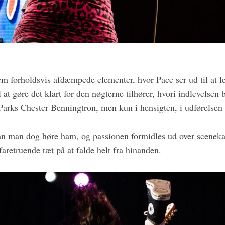
m forholdsvis afdæmpede elementer, hvor Pace ser ud til at lev
at gøre det klart for den nøgterne tilhører, hvori indlevelsen 
arks Chester Benningtron, men kun i hensigten, i udførelsen e
kan man dog høre ham, og passionen formidles ud over sceneka
faretruende tæt på at falde helt fra hinanden.