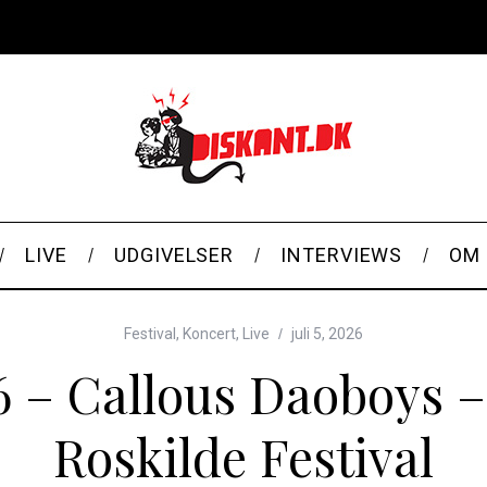
LIVE
UDGIVELSER
INTERVIEWS
OM 
Festival
,
Koncert
,
Live
juli 5, 2026
6 – Callous Daoboys 
Roskilde Festival