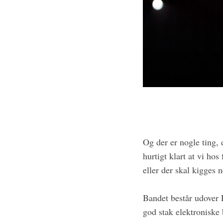
S
e
a
r
c
h
f
o
r
:
Og der er nogle ting,
hurtigt klart at vi ho
eller der skal kigges 
Bandet består udover P
god stak elektroniske 