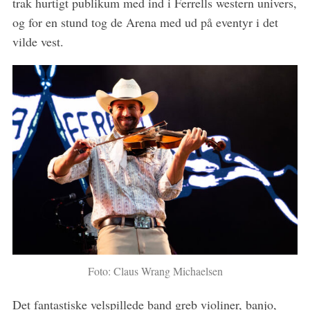
trak hurtigt publikum med ind i Ferrells western univers,
og for en stund tog de Arena med ud på eventyr i det
vilde vest.
S
e
a
r
c
h
f
o
r
:
Foto: Claus Wrang Michaelsen
Det fantastiske velspillede band greb violiner, banjo,