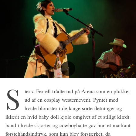
S
ierra Ferrell trådte ind på Arena som en plukket
ud af en cosplay westernevent. Pyntet med
hvide blomster i de lange sorte fletninger og
iklædt en hvid baby doll kjole omgivet af et stiligt klædt
band i hvide skjorter og cowboyhatte gav hun et markant
førstehåndsindtryk, som kun blev forstærket, da