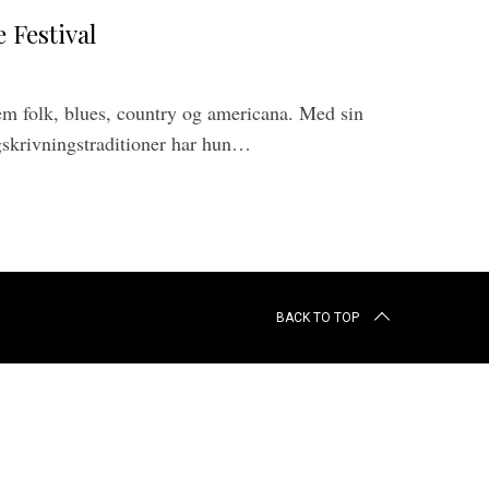
 Festival
em folk, blues, country og americana. Med sin
gskrivningstraditioner har hun…
BACK TO TOP